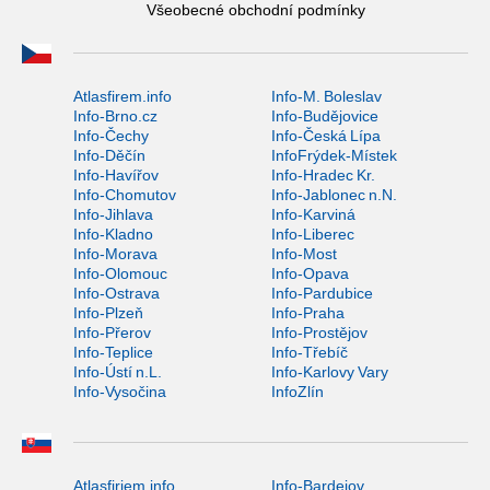
Všeobecné obchodní podmínky
Atlasfirem.info
Info-M. Boleslav
Info-Brno.cz
Info-Budějovice
Info-Čechy
Info-Česká Lípa
Info-Děčín
InfoFrýdek-Místek
Info-Havířov
Info-Hradec Kr.
Info-Chomutov
Info-Jablonec n.N.
Info-Jihlava
Info-Karviná
Info-Kladno
Info-Liberec
Info-Morava
Info-Most
Info-Olomouc
Info-Opava
Info-Ostrava
Info-Pardubice
Info-Plzeň
Info-Praha
Info-Přerov
Info-Prostějov
Info-Teplice
Info-Třebíč
Info-Ústí n.L.
Info-Karlovy Vary
Info-Vysočina
InfoZlín
Atlasfiriem.info
Info-Bardejov