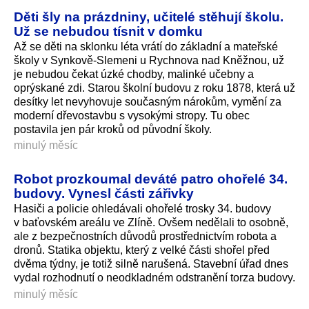
Děti šly na prázdniny, učitelé stěhují školu.
Už se nebudou tísnit v domku
Až se děti na sklonku léta vrátí do základní a mateřské
školy v Synkově-Slemeni u Rychnova nad Kněžnou, už
je nebudou čekat úzké chodby, malinké učebny a
oprýskané zdi. Starou školní budovu z roku 1878, která už
desítky let nevyhovuje současným nárokům, vymění za
moderní dřevostavbu s vysokými stropy. Tu obec
postavila jen pár kroků od původní školy.
minulý měsíc
Robot prozkoumal deváté patro ohořelé 34.
budovy. Vynesl části zářivky
Hasiči a policie ohledávali ohořelé trosky 34. budovy
v baťovském areálu ve Zlíně. Ovšem nedělali to osobně,
ale z bezpečnostních důvodů prostřednictvím robota a
dronů. Statika objektu, který z velké části shořel před
dvěma týdny, je totiž silně narušená. Stavební úřad dnes
vydal rozhodnutí o neodkladném odstranění torza budovy.
minulý měsíc