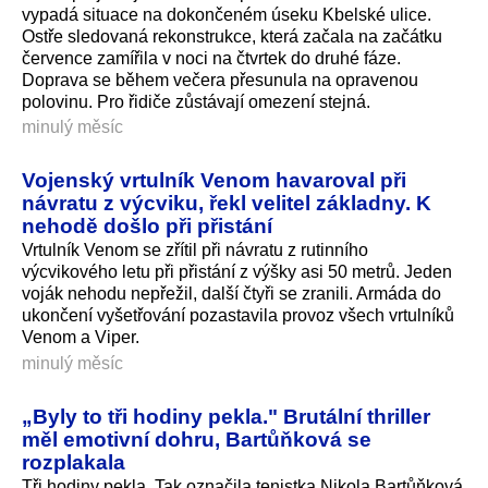
vypadá situace na dokončeném úseku Kbelské ulice.
Ostře sledovaná rekonstrukce, která začala na začátku
července zamířila v noci na čtvrtek do druhé fáze.
Doprava se během večera přesunula na opravenou
polovinu. Pro řidiče zůstávají omezení stejná.
minulý měsíc
Vojenský vrtulník Venom havaroval při
návratu z výcviku, řekl velitel základny. K
nehodě došlo při přistání
Vrtulník Venom se zřítil při návratu z rutinního
výcvikového letu při přistání z výšky asi 50 metrů. Jeden
voják nehodu nepřežil, další čtyři se zranili. Armáda do
ukončení vyšetřování pozastavila provoz všech vrtulníků
Venom a Viper.
minulý měsíc
„Byly to tři hodiny pekla." Brutální thriller
měl emotivní dohru, Bartůňková se
rozplakala
Tři hodiny pekla. Tak označila tenistka Nikola Bartůňková