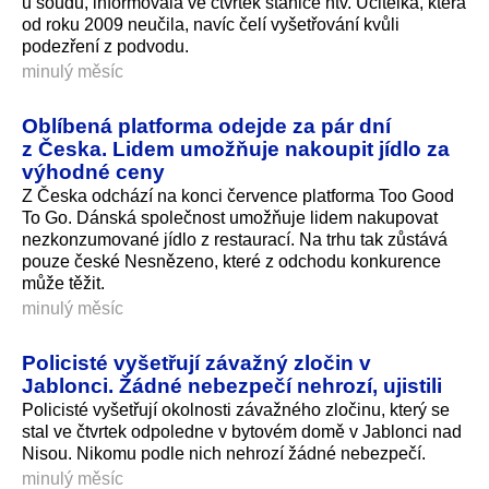
u soudu, informovala ve čtvrtek stanice ntv. Učitelka, která
od roku 2009 neučila, navíc čelí vyšetřování kvůli
podezření z podvodu.
minulý měsíc
Oblíbená platforma odejde za pár dní
z Česka. Lidem umožňuje nakoupit jídlo za
výhodné ceny
Z Česka odchází na konci července platforma Too Good
To Go. Dánská společnost umožňuje lidem nakupovat
nezkonzumované jídlo z restaurací. Na trhu tak zůstává
pouze české Nesnězeno, které z odchodu konkurence
může těžit.
minulý měsíc
Policisté vyšetřují závažný zločin v
Jablonci. Žádné nebezpečí nehrozí, ujistili
Policisté vyšetřují okolnosti závažného zločinu, který se
stal ve čtvrtek odpoledne v bytovém domě v Jablonci nad
Nisou. Nikomu podle nich nehrozí žádné nebezpečí.
minulý měsíc