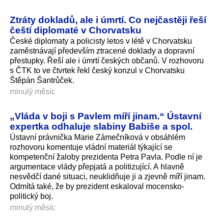
Ztráty dokladů, ale i úmrtí. Co nejčastěji řeší
čeští diplomaté v Chorvatsku
České diplomaty a policisty letos v létě v Chorvatsku
zaměstnávají především ztracené doklady a dopravní
přestupky. Řeší ale i úmrtí českých občanů. V rozhovoru
s ČTK to ve čtvrtek řekl český konzul v Chorvatsku
Štěpán Šantrůček.
minulý měsíc
„Vláda v boji s Pavlem míří jinam.“ Ústavní
expertka odhaluje slabiny Babiše a spol.
Ústavní právnička Marie Zámečníková v obsáhlém
rozhovoru komentuje vládní materiál týkající se
kompetenční žaloby prezidenta Petra Pavla. Podle ní je
argumentace vlády přepjatá a politizující. A hlavně
nesvědčí dané situaci, neuklidňuje ji a zjevně míří jinam.
Odmítá také, že by prezident eskaloval mocensko-
politický boj.
minulý měsíc