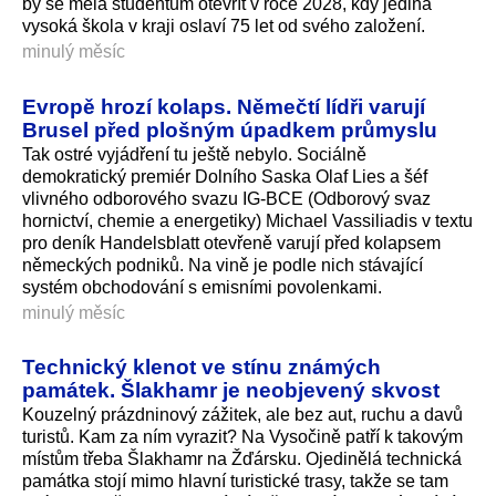
by se měla studentům otevřít v roce 2028, kdy jediná
vysoká škola v kraji oslaví 75 let od svého založení.
minulý měsíc
Evropě hrozí kolaps. Němečtí lídři varují
Brusel před plošným úpadkem průmyslu
Tak ostré vyjádření tu ještě nebylo. Sociálně
demokratický premiér Dolního Saska Olaf Lies a šéf
vlivného odborového svazu IG-BCE (Odborový svaz
hornictví, chemie a energetiky) Michael Vassiliadis v textu
pro deník Handelsblatt otevřeně varují před kolapsem
německých podniků. Na vině je podle nich stávající
systém obchodování s emisními povolenkami.
minulý měsíc
Technický klenot ve stínu známých
památek. Šlakhamr je neobjevený skvost
Kouzelný prázdninový zážitek, ale bez aut, ruchu a davů
turistů. Kam za ním vyrazit? Na Vysočině patří k takovým
místům třeba Šlakhamr na Žďársku. Ojedinělá technická
památka stojí mimo hlavní turistické trasy, takže se tam