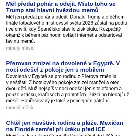
Měl předat pohár a odejít. Místo toho se
Trump stal hlavní hvězdou memů
Měl jen předat pohár a odejít. Donald Trump ale během
finále fotbalového mistrovství světa 2026 zůstal na pódiu
i ve chvíli, kdy Španělsko slavilo zisk titulu. Rozpačitý
okamžik během pár hodin ovládl internet a odstartoval
lavinu memů.
minulý měsíc
Přerovan zmizel na dovolené v Egyptě. V
noci odešel z pokoje jen s mobilem
Dovolená v Egyptě se pro rodinu z Přerova změnila
v neštěstí. Z hotelového pokoje zmizel manžel a otec
dvou dětí. Muž nejspíš v noci odešel jen s telefonem a
pouze v tričku, kraťasech a pantoflích. Blízcí ho hledají už
měsíc. Pohřešovaný je také v policejním pátrání.
minulý měsíc
Chtěl jen navštívit rodinu a pláže. Mexičan
na Floridě zemřel při útěku před ICE
Mexičan Juan Jairo Coronilla Durán přijel do USA na