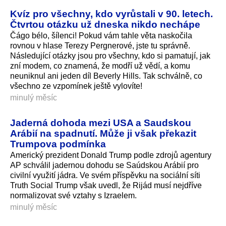
Kvíz pro všechny, kdo vyrůstali v 90. letech.
Čtvrtou otázku už dneska nikdo nechápe
Čágo bélo, šílenci! Pokud vám tahle věta naskočila
rovnou v hlase Terezy Pergnerové, jste tu správně.
Následující otázky jsou pro všechny, kdo si pamatují, jak
zní modem, co znamená, že modří už vědí, a komu
neuniknul ani jeden díl Beverly Hills. Tak schválně, co
všechno ze vzpomínek ještě vylovíte!
minulý měsíc
Jaderná dohoda mezi USA a Saudskou
Arábií na spadnutí. Může ji však překazit
Trumpova podmínka
Americký prezident Donald Trump podle zdrojů agentury
AP schválil jadernou dohodu se Saúdskou Arábií pro
civilní využití jádra. Ve svém příspěvku na sociální síti
Truth Social Trump však uvedl, že Rijád musí nejdříve
normalizovat své vztahy s Izraelem.
minulý měsíc