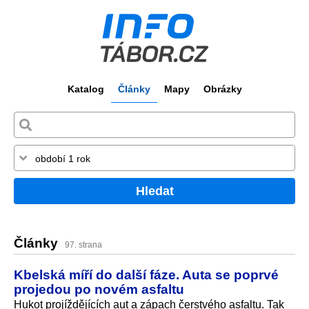
Katalog
Články
Mapy
Obrázky
Hledat
Články
97. strana
Kbelská míří do další fáze. Auta se poprvé
projedou po novém asfaltu
Hukot projíždějících aut a zápach čerstvého asfaltu. Tak