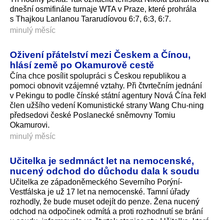
dnešní osmifinále turnaje WTA v Praze, které prohrála
s Thajkou Lanlanou Tararudíovou 6:7, 6:3, 6:7.
minulý měsíc
Oživení přátelství mezi Českem a Čínou,
hlásí země po Okamurově cestě
Čína chce posílit spolupráci s Českou republikou a
pomoci obnovit vzájemné vztahy. Při čtvrtečním jednání
v Pekingu to podle čínské státní agentury Nová Čína řekl
člen užšího vedení Komunistické strany Wang Chu-ning
předsedovi české Poslanecké sněmovny Tomiu
Okamurovi.
minulý měsíc
Učitelka je sedmnáct let na nemocenské,
nucený odchod do důchodu dala k soudu
Učitelka ze západoněmeckého Severního Porýní-
Vestfálska je už 17 let na nemocenské. Tamní úřady
rozhodly, že bude muset odejít do penze. Žena nucený
odchod na odpočinek odmítá a proti rozhodnutí se brání