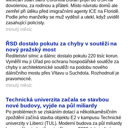
dovolenou, za rodinou a přáteli. Místo návratu domů ale
zemřel při útěku před imigračními agenty ICE na Floridě.
Podle jeho manželky se muž vyděsil a utekl, když uviděl
zasahující policisty.
minulý měsíc
ŘSD dostalo pokutu za chyby v soutěži na
nový pražský most
Ředitelství silnic a dálnic dostalo pokutu 220 tisíc korun.
Vyměřil mu ji Úřad pro ochranu hospodářské soutěže za
chyby v architektonické soutěži na podobu nového
dálničního mostu přes Vltavu u Suchdola. Rozhodnutí je
pravomocné.
minulý měsíc
Technická univerzita začala se stavbou
nové budovy, vyjde na půl miliardy
Po problémech se získáním dotací a několikaměsíčním
zpoždění začíná stavba objektu E2 v kampusu Technické
univerzity v Liberci (TUL). Moderní budova za půl miliardy