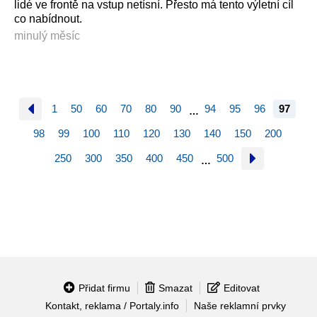
lidé ve frontě na vstup netísní. Přesto má tento výletní cíl
co nabídnout.
minulý měsíc
1
50
60
70
80
90
94
95
96
97
…
98
99
100
110
120
130
140
150
200
250
300
350
400
450
500
…
Přidat firmu
Smazat
Editovat
Kontakt, reklama / Portaly.info
Naše reklamní prvky