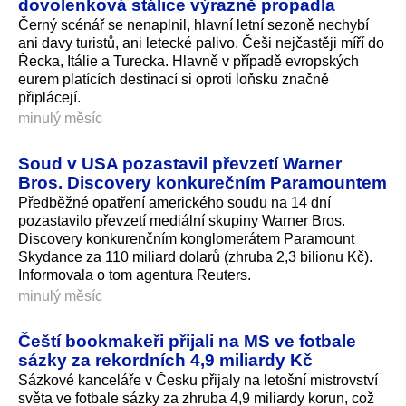
dovolenková stálice výrazně propadla
Černý scénář se nenaplnil, hlavní letní sezoně nechybí
ani davy turistů, ani letecké palivo. Češi nejčastěji míří do
Řecka, Itálie a Turecka. Hlavně v případě evropských
eurem platících destinací si oproti loňsku značně
připlácejí.
minulý měsíc
Soud v USA pozastavil převzetí Warner
Bros. Discovery konkurečním Paramountem
Předběžné opatření amerického soudu na 14 dní
pozastavilo převzetí mediální skupiny Warner Bros.
Discovery konkurenčním konglomerátem Paramount
Skydance za 110 miliard dolarů (zhruba 2,3 bilionu Kč).
Informovala o tom agentura Reuters.
minulý měsíc
Čeští bookmakeři přijali na MS ve fotbale
sázky za rekordních 4,9 miliardy Kč
Sázkové kanceláře v Česku přijaly na letošní mistrovství
světa ve fotbale sázky za zhruba 4,9 miliardy korun, což