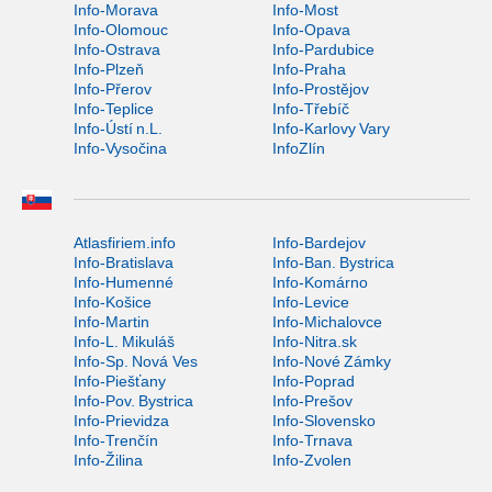
Info-Morava
Info-Most
Info-Olomouc
Info-Opava
Info-Ostrava
Info-Pardubice
Info-Plzeň
Info-Praha
Info-Přerov
Info-Prostějov
Info-Teplice
Info-Třebíč
Info-Ústí n.L.
Info-Karlovy Vary
Info-Vysočina
InfoZlín
Atlasfiriem.info
Info-Bardejov
Info-Bratislava
Info-Ban. Bystrica
Info-Humenné
Info-Komárno
Info-Košice
Info-Levice
Info-Martin
Info-Michalovce
Info-L. Mikuláš
Info-Nitra.sk
Info-Sp. Nová Ves
Info-Nové Zámky
Info-Piešťany
Info-Poprad
Info-Pov. Bystrica
Info-Prešov
Info-Prievidza
Info-Slovensko
Info-Trenčín
Info-Trnava
Info-Žilina
Info-Zvolen