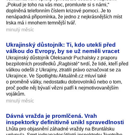
„Pokud je toho na vás moc, promluvte si s námi,“
doplněná telefonním číslem krizové pomoci. Je to
nenápadná připomínka, že jedno z nejkrásnějších míst
Irska má i mnohem temnější tvář.
minulý měsíc
Ukrajinský důstojník: Ti, kdo utekli před
válkou do Evropy, by se už neměli vracet
Ukrajinský důstojník Oleksandr Puchalsky z praporu
bezpilotních prostředků „Ragbisté“ tvrdí, že lidé, kteří před
válkou odešli z Ukrajiny, ztratili právo označovat se za
Ukrajince. Ve Spotlightu Aktuálně.cz mluví také
o proměně války, nedostatku dobrovolníků nebo o tom,
proč podle něj bývalí vězni patří k nejmotivovanějším
vojákům.
minulý měsíc
Dávná vražda je promlčená. Vrah
inspektorky definitivně unikl spravedlnosti
Lhůta pro objasnění záhadné vraždy na Bruntálsku
uplynula. Smrt jednapadesátileté inspektorky životního