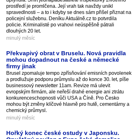
prostředí je promlčena. Její vrah tak navždy unikl
spravedlnosti – a to i kdyby se dnes sám přišel přiznat na
policejní služebnu. Deníku Aktuálně.cz to potvrdila
policie. Kriminalisté po vrahovi neúspěšně pátrali
dlouhých 20 let.
minulý měsíc
Překvapivý obrat v Bruselu. Nová pravidla
mohou dopadnout na české a německé
firmy jinak
Brusel zpomaluje tempo zpřísňování emisních povolenek
a prodlužuje podporu průmyslu až do konce 30. let, píše
businessový newsletter 11am. Revize má ulevit
evropským firmám, ale neřeší drahé energie ani ztrátu
konkurenceschop­nosti vůči USA a Číně. Pro Česko
mohou být změny klíčové hlavně pro hutě, cementárny a
chemický průmysl.
minulý měsíc
Hořký konec české ostudy v Japonsku.