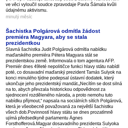
ve věci vyloučil soudce zpravodaje Pavla Šámala kvůli
údajnému aktivismu.
minulý měsíc
Šachistka Polgárová odmítla žádost
premiéra Magyara, aby se stala
prezidentkou
Slavná šachistka Judit Polgárová odmítla nabídku
maďarského premiéra Pétera Magyara stát se
prezidentskou země. Informovala o tom agentura AFP.
Premiér dnes 49leté nepolitičce funkci hlavy státu nabídl
poté, co dosavadní maďarský prezident Tamás Sulyok na
konci minulého týdne podepsal ústavní dodatek, který
ukončuje jeho prezidentský mandát.„Necítím se dost silná
na to, abych převzala historickou odpovědnost za
sjednocení rozděleného národa, a proto nemohu tuto
nabídku přijmout,“ napsala na sociálních sítích Polgárová,
která je všeobecně považovaná za největší šachistku
všech dob.Povinností hlavy státu se dnes prozatímně
ujímá předsedkyně parlamentu Ágnes
Forsthofferová­.Magyar dosavadního prezidenta Sulyoka