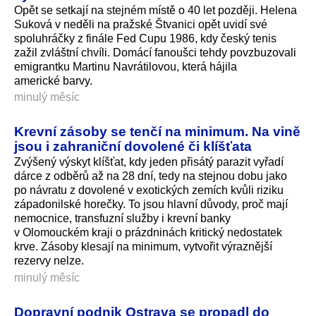
Opět se setkají na stejném místě o 40 let později. Helena
Suková v neděli na pražské Štvanici opět uvidí své
spoluhráčky z finále Fed Cupu 1986, kdy český tenis
zažil zvláštní chvíli. Domácí fanoušci tehdy povzbuzovali
emigrantku Martinu Navrátilovou, která hájila
americké barvy.
minulý měsíc
Krevní zásoby se tenčí na minimum. Na vině
jsou i zahraniční dovolené či klíšťata
Zvýšený výskyt klíšťat, kdy jeden přisátý parazit vyřadí
dárce z odběrů až na 28 dní, tedy na stejnou dobu jako
po návratu z dovolené v exotických zemích kvůli riziku
západonilské horečky. To jsou hlavní důvody, proč mají
nemocnice, transfuzní služby i krevní banky
v Olomouckém kraji o prázdninách kritický nedostatek
krve. Zásoby klesají na minimum, vytvořit výraznější
rezervy nelze.
minulý měsíc
Dopravní podnik Ostrava se propadl do