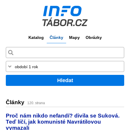
Katalog
Články
Mapy
Obrázky
Hledat
Články
120. strana
Proč nám nikdo nefandí? divila se Suková.
Teď líčí, jak komunisté Navrátilovou
vymazali