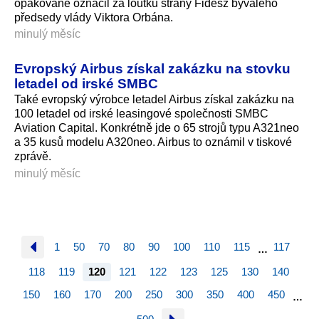
opakovaně označil za loutku strany Fidesz bývalého
předsedy vlády Viktora Orbána.
minulý měsíc
Evropský Airbus získal zakázku na stovku
letadel od irské SMBC
Také evropský výrobce letadel Airbus získal zakázku na
100 letadel od irské leasingové společnosti SMBC
Aviation Capital. Konkrétně jde o 65 strojů typu A321neo
a 35 kusů modelu A320neo. Airbus to oznámil v tiskové
zprávě.
minulý měsíc
1
50
70
80
90
100
110
115
117
…
118
119
120
121
122
123
125
130
140
150
160
170
200
250
300
350
400
450
…