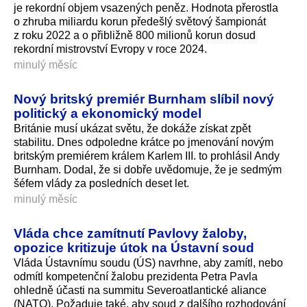
je rekordní objem vsazených peněz. Hodnota přerostla
o zhruba miliardu korun předešlý světový šampionát
z roku 2022 a o přibližně 800 milionů korun dosud
rekordní mistrovství Evropy v roce 2024.
minulý měsíc
Nový britský premiér Burnham slíbil nový
politický a ekonomický model
Británie musí ukázat světu, že dokáže získat zpět
stabilitu. Dnes odpoledne krátce po jmenování novým
britským premiérem králem Karlem III. to prohlásil Andy
Burnham. Dodal, že si dobře uvědomuje, že je sedmým
šéfem vlády za posledních deset let.
minulý měsíc
Vláda chce zamítnutí Pavlovy žaloby,
opozice kritizuje útok na Ústavní soud
Vláda Ústavnímu soudu (ÚS) navrhne, aby zamítl, nebo
odmítl kompetenční žalobu prezidenta Petra Pavla
ohledně účasti na summitu Severoatlantické aliance
(NATO). Požaduje také, aby soud z dalšího rozhodování