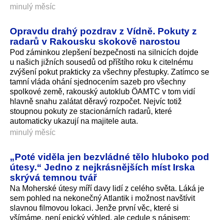
minulý měsíc
Opravdu drahý pozdrav z Vídně. Pokuty z
radarů v Rakousku skokově narostou
Pod záminkou zlepšení bezpečnosti na silnicích dojde
u našich jižních sousedů od příštího roku k citelnému
zvýšení pokut prakticky za všechny přestupky. Zatímco se
tamní vláda ohání sjednocením sazeb pro všechny
spolkové země, rakouský autoklub ÖAMTC v tom vidí
hlavně snahu zalátat děravý rozpočet. Nejvíc totiž
stoupnou pokuty ze stacionárních radarů, které
automaticky ukazují na majitele auta.
minulý měsíc
„Poté viděla jen bezvládné tělo hluboko pod
útesy.“ Jedno z nejkrásnějších míst Irska
skrývá temnou tvář
Na Moherské útesy míří davy lidí z celého světa. Láká je
sem pohled na nekonečný Atlantik i možnost navštívit
slavnou filmovou lokaci. Jenže první věc, které si
všímáme, není epický výhled, ale cedule s nápisem: