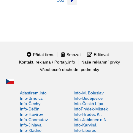
500
Přidat firmu
Smazat
Editovat
Kontakt, reklama / Portaly.info
Naše reklamní prvky
Všeobecné obchodní podmínky
Atlasfirem.info
Info-M. Boleslav
Info-Brno.cz
Info-Budějovice
Info-Čechy
Info-Česká Lípa
Info-Děčín
InfoFrýdek-Místek
Info-Havířov
Info-Hradec Kr.
Info-Chomutov
Info-Jablonec n.N.
Info-Jihlava
Info-Karviná
Info-Kladno
Info-Liberec