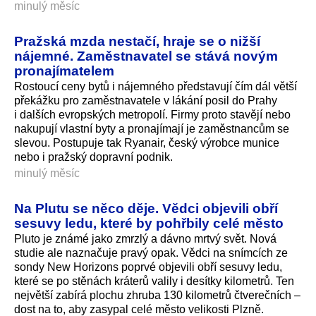
minulý měsíc
Pražská mzda nestačí, hraje se o nižší
nájemné. Zaměstnavatel se stává novým
pronajímatelem
Rostoucí ceny bytů i nájemného představují čím dál větší
překážku pro zaměstnavatele v lákání posil do Prahy
i dalších evropských metropolí. Firmy proto stavějí nebo
nakupují vlastní byty a pronajímají je zaměstnancům se
slevou. Postupuje tak Ryanair, český výrobce munice
nebo i pražský dopravní podnik.
minulý měsíc
Na Plutu se něco děje. Vědci objevili obří
sesuvy ledu, které by pohřbily celé město
Pluto je známé jako zmrzlý a dávno mrtvý svět. Nová
studie ale naznačuje pravý opak. Vědci na snímcích ze
sondy New Horizons poprvé objevili obří sesuvy ledu,
které se po stěnách kráterů valily i desítky kilometrů. Ten
největší zabírá plochu zhruba 130 kilometrů čtverečních –
dost na to, aby zasypal celé město velikosti Plzně.