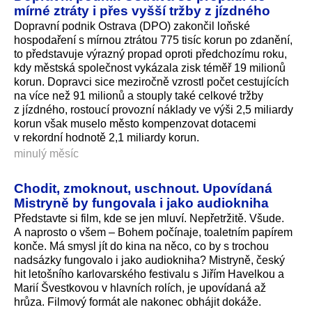
mírné ztráty i přes vyšší tržby z jízdného
Dopravní podnik Ostrava (DPO) zakončil loňské
hospodaření s mírnou ztrátou 775 tisíc korun po zdanění,
to představuje výrazný propad oproti předchozímu roku,
kdy městská společnost vykázala zisk téměř 19 milionů
korun. Dopravci sice meziročně vzrostl počet cestujících
na více než 91 milionů a stouply také celkové tržby
z jízdného, rostoucí provozní náklady ve výši 2,5 miliardy
korun však muselo město kompenzovat dotacemi
v rekordní hodnotě 2,1 miliardy korun.
minulý měsíc
Chodit, zmoknout, uschnout. Upovídaná
Mistryně by fungovala i jako audiokniha
Představte si film, kde se jen mluví. Nepřetržitě. Všude.
A naprosto o všem – Bohem počínaje, toaletním papírem
konče. Má smysl jít do kina na něco, co by s trochou
nadsázky fungovalo i jako audiokniha? Mistryně, český
hit letošního karlovarského festivalu s Jiřím Havelkou a
Marií Švestkovou v hlavních rolích, je upovídaná až
hrůza. Filmový formát ale nakonec obhájit dokáže.