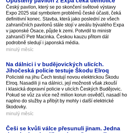
Opuštěný pavilon z Expa čeká demolice
Český pavilon, který se po skončení světové výstavy
Expo 2025 stal symbolem problémů české účasti, čeká
definitivní konec. Stavba, která jako poslední ze všech
zahraničních pavilonů stále stojí v areálu bývalého Expa
v japonské Ósace, půjde k zemi. Potvrdil to ministr
zahraničí Petr Macinka. Českou kauzu přitom dál
podrobně sledují i japonská média.
minulý měsíc
Na dálnici i v budějovických ulicích.
Jihočeská policie testuje Škodu Elroq
Policisté na jihu Čech testují novou elektrickou Škodu
Elroq. Nasadili ji na dálnici, její možnosti však zkouší
i klasická dopravní policie v ulicích Českých Budějovic.
Pokud se vůz za více než milion korun osvědčí, nasadí ho
naplno do služby a přibýt by mohly i další elektrické
škodovky.
minulý měsíc
Češi se kvůli válce přesunuli jinam. Jedna