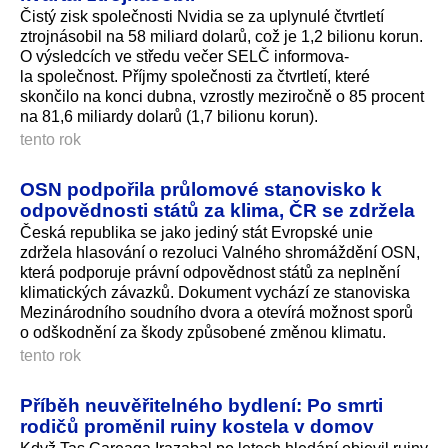
Čistý zisk společnosti Nvidia se za uplynulé čtvrtletí
ztrojnásobil na 58 miliard dolarů, což je 1,2 bilionu korun.
O výsledcích ve středu večer SELČ informova­
la společnost. Příjmy společnosti za čtvrtletí, které
skončilo na konci dubna, vzrostly meziročně o 85 procent
na 81,6 miliardy dolarů (1,7 bilionu korun).
tento rok
OSN podpořila průlomové stanovisko k
odpovědnosti států za klima, ČR se zdržela
Česká republika se jako jediný stát Evropské unie
zdržela hlasování o rezoluci Valného shromáždění OSN,
která podporuje právní odpovědnost států za neplnění
klimatických závazků. Dokument vychází ze stanoviska
Mezinárodního soudního dvora a otevírá možnost sporů
o odškodnění za škody způsobené změnou klimatu.
tento rok
Příběh neuvěřitelného bydlení: Po smrti
rodičů proměnil ruiny kostela v domov