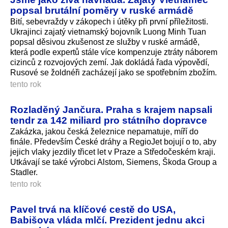
popsal brutální poměry v ruské armádě
Bití, sebevraždy v zákopech i útěky při první příležitosti.
Ukrajinci zajatý vietnamský bojovník Luong Minh Tuan
popsal děsivou zkušenost ze služby v ruské armádě,
která podle expertů stále více kompenzuje ztráty náborem
cizinců z rozvojových zemí. Jak dokládá řada výpovědí,
Rusové se žoldnéři zacházejí jako se spotřebním zbožím.
tento rok
Rozladěný Jančura. Praha s krajem napsali
tendr za 142 miliard pro státního dopravce
Zakázka, jakou česká železnice nepamatuje, míří do
finále. Především České dráhy a RegioJet bojují o to, aby
jejich vlaky jezdily třicet let v Praze a Středočeském kraji.
Utkávají se také výrobci Alstom, Siemens, Škoda Group a
Stadler.
tento rok
Pavel trvá na klíčové cestě do USA,
Babišova vláda mlčí. Prezident jednu akci