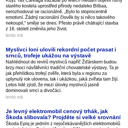
Když Tas Careaga Irazabal po letech hledání objevil ruiny
starého kostela uprostřed přírody nedaleko Bilbaa,
nerozhodoval se racionálně. „Bylo to stoprocentně
emotivní. Žádný racionální člověk by si něco takového
nekoupil,“ směje se dnes. Přesto právě chátrající stavba
z 16. století změnila jeho život.
tento rok
Myslivci loni ulovili rekordní počet prasat i
srnců, trofeje ukážou na výstavě
Nahlédnout do revírů myslivců napříč Žďárskem budou
brzy moci návštěvníci tradiční chovatelské výstavy. Ta je
jak přehlídkou trofejí zvěře, která byla v regionu za
uplynulý rok ulovena, tak i ukázkou, jaká zvířata tam žijí.
Letos lidé zjistí, že mezi úlovky myslivců jasně
dominovali srnci a divočáci.
tento rok
Je levný elektromobil cenový trhák, jak
Škoda slibovala? Projděte si velké srovnání
Škoda Epiq je jedním z nejočekávanějších elektromobilů