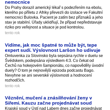
nemocnice
Do Prahy dorazil americký lékař s podezřením na ebolu,
kterého po příletu z Afriky převezli do izolace ve Fakultní
nemocnici Bulovka. Pacient je zatím bez příznaků a jeho
stav je stabilní. Úřady uklidňují, že případ nepředstavuje
riziko pro veřejnost a situace je pod kontrolou.
tento rok
Vidíme, jak moc špatné to může být, tepe
expert sudí. Výslovnost Laršon ho udivuje
Omluvenka za Slovinsko byla sepsána rychle v duelu se
Švédskem, podepsána výsledkem 4:3. Co čekat od
Čechů na hokejovém šampionátu, co napověděly úvodní
duely? O tom je nejnovější epizoda podcastu Bago.
Nevyhne se ani severské výslovnosti a hodnocení
rozhodčích.
tento rok
Věznění, mučení a znásilňování ženy v
Siřemi. Kauzu začne projednávat soud
Krajský soud v Ústí nad Labem dnes začne projednávat