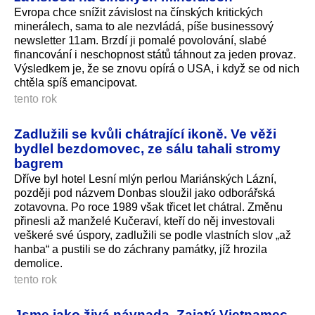
Evropa chce snížit závislost na čínských kritických
minerálech, sama to ale nezvládá, píše businessový
newsletter 11am. Brzdí ji pomalé povolování, slabé
financování i neschopnost států táhnout za jeden provaz.
Výsledkem je, že se znovu opírá o USA, i když se od nich
chtěla spíš emancipovat.
tento rok
Zadlužili se kvůli chátrající ikoně. Ve věži
bydlel bezdomovec, ze sálu tahali stromy
bagrem
Dříve byl hotel Lesní mlýn perlou Mariánských Lázní,
později pod názvem Donbas sloužil jako odborářská
zotavovna. Po roce 1989 však třicet let chátral. Změnu
přinesli až manželé Kučeraví, kteří do něj investovali
veškeré své úspory, zadlužili se podle vlastních slov „až
hanba“ a pustili se do záchrany památky, jíž hrozila
demolice.
tento rok
Jsme jako živá návnada. Zajatý Vietnamec