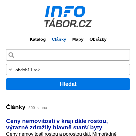
Katalog
Články
Mapy
Obrázky
Hledat
Články
500. strana
Ceny nemovitostí v kraji dále rostou,
výrazně zdražily hlavně starší byty
Ceny nemovitostí rostou a porostou dál. Mimořádně