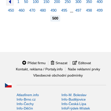
1
50
100
150
200
250
300
350
400
450
460
470
480
490
495
497
498
499
…
500
Přidat firmu
Smazat
Editovat
Kontakt, reklama / Portaly.info
Naše reklamní prvky
Všeobecné obchodní podmínky
Atlasfirem.info
Info-M. Boleslav
Info-Brno.cz
Info-Budějovice
Info-Čechy
Info-Česká Lípa
Info-Děčín
InfoFrýdek-Místek