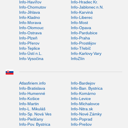
Info-Havířov
Info-Hradec Kr.
Info-Chomutov
Info-Jablonec n.N.
Info-Jihlava
Info-Karviná
Info-Kladno
Info-Liberec
Info-Morava
Info-Most
Info-Olomouc
Info-Opava
Info-Ostrava
Info-Pardubice
Info-Plzeň
Info-Praha
Info-Přerov
Info-Prostějov
Info-Teplice
Info-Třebíč
Info-Ústí n.L.
Info-Karlovy Vary
Info-Vysočina
InfoZlín
Atlasfiriem.info
Info-Bardejov
Info-Bratislava
Info-Ban. Bystrica
Info-Humenné
Info-Komárno
Info-Košice
Info-Levice
Info-Martin
Info-Michalovce
Info-L. Mikuláš
Info-Nitra.sk
Info-Sp. Nová Ves
Info-Nové Zámky
Info-Piešťany
Info-Poprad
Info-Pov. Bystrica
Info-Prešov