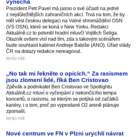
vynechá
Prezident Petr Pavel má jasno o své účasti na jedné
z nejdůležitějších zahraničních akcí. Trvá na tom, že by
měl vést českou delegaci na Valné shromáždění OSN
(VS OSN), které se koná v New Yorku. Redakci
Aktuálně.cz to potvrdil hradní mluvčí Vojtěch Šeliga.
Otazník ovšem visí nad tím, zda s takovým scénářem
bude souhlasit kabinet Andreje Babiše (ANO). Úřad vlády
ČR na dotazy redakce nereagoval.
tento rok
„No tak mi řekněte o opicích.“ Za rasismem
jsou zlomení lidé, říká Ben Cristovao
Zpěvák a podnikatel Ben Cristovao ve Spotlightu
Aktuálně.cz mluví o vyčerpání z nekončícího tempa
koncertů, o rasismu, se kterým se potýká od začátků
kariéry, i o tom, proč po vyprodané O2 areně plánuje
zpomalit.
tento rok
Nové centrum ve FN v Plzni urychlí návrat