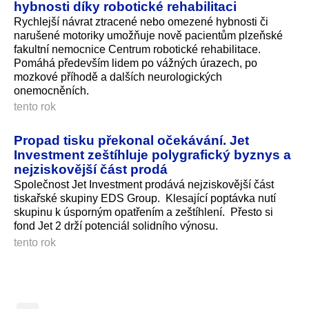
hybnosti díky robotické rehabilitaci
Rychlejší návrat ztracené nebo omezené hybnosti či
narušené motoriky umožňuje nově pacientům plzeňské
fakultní nemocnice Centrum robotické rehabilitace.
Pomáhá především lidem po vážných úrazech, po
mozkové příhodě a dalších neurologických
onemocněních.
tento rok
Propad tisku překonal očekávání. Jet
Investment zeštíhluje polygrafický byznys a
nejziskovější část prodá
Společnost Jet Investment prodává nejziskovější část
tiskařské skupiny EDS Group. Klesající poptávka nutí
skupinu k úsporným opatřením a zeštíhlení. Přesto si
fond Jet 2 drží potenciál solidního výnosu.
tento rok