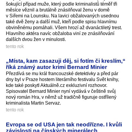
šokující případ muže, který podle kriminalistů téměř tři
měsíce věznil a brutálně znásilňoval ženu v domě
v Siřemi na Lounsku. Na lavici obžalovaných usednou
také dvě ženy a další muž, kteří podle spisu hlavnímu
obviněnému pomáhali. Všem hrozí až dvanáctiletý trest.
Hlavního aktéra navíc obžaloba viní ze znásilňování
dalších dvou žen v minulosti.
tento rok
„Místa, kam zasazuji děj, si fotím či kreslím,“
říká známý autor krimi Bernard Minier
Přezdívá se mu král francouzské detektivky a před pár
dny byl v Praze hostem literárního festivalu Svět knihy,
kde také poskytl Aktuálně.cz exkluzivní rozhovor.
Spisovatel Bernard Minier nyní vydává v češtině svůj
nový román Hra, v němž už tradičně figuruje ostřílený
kriminalista Martin Servaz.
tento rok
Evropa se od USA jen tak neodřízne. I kvůli
závislosti na čínských minerálech