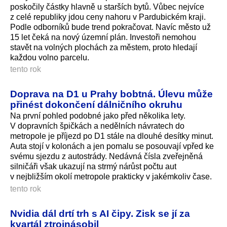
poskočily částky hlavně u starších bytů. Vůbec nejvíce
z celé republiky jdou ceny nahoru v Pardubickém kraji.
Podle odborníků bude trend pokračovat. Navíc město už
15 let čeká na nový územní plán. Investoři nemohou
stavět na volných plochách za městem, proto hledají
každou volno parcelu.
tento rok
Doprava na D1 u Prahy bobtná. Úlevu může
přinést dokončení dálničního okruhu
Na první pohled podobné jako před několika lety.
V dopravních špičkách a nedělních návratech do
metropole je příjezd po D1 stále na dlouhé desítky minut.
Auta stojí v kolonách a jen pomalu se posouvají vpřed ke
svému sjezdu z autostrády. Nedávná čísla zveřejněná
silničáři však ukazují na strmý nárůst počtu aut
v nejbližším okolí metropole prakticky v jakémkoliv čase.
tento rok
Nvidia dál drtí trh s AI čipy. Zisk se jí za
kvartál ztrojnásobil