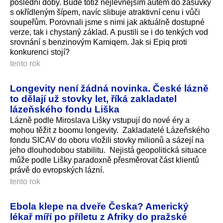
poslední doby. Bude totiž nejlevnějším autem do zásuvky
s okřídleným šípem, navíc slibuje atraktivní cenu i vůči
soupeřům. Porovnali jsme s nimi jak aktuálně dostupné
verze, tak i chystaný základ. A pustili se i do tenkých vod
srovnání s benzinovým Kamiqem. Jak si Epiq proti
konkurenci stojí?
tento rok
Longevity není žádná novinka. České lázně
to dělají už stovky let, říká zakladatel
lázeňského fondu Liška
Lázně podle Miroslava Lišky vstupují do nové éry a
mohou těžit z boomu longevity. Zakladatelé Lázeňského
fondu SICAV do oboru vložili stovky milionů a sázejí na
jeho dlouhodobou stabilitu. Nejistá geopolitická situace
může podle Lišky paradoxně přesměrovat část klientů
právě do evropských lázní.
tento rok
Ebola klepe na dveře Česka? Americký
lékař míří po příletu z Afriky do pražské