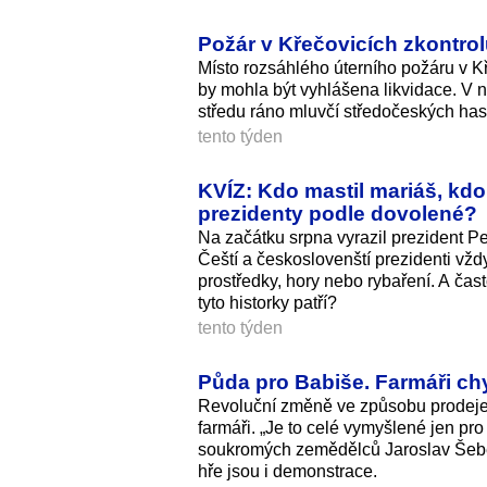
Požár v Křečovicích zkontro
Místo rozsáhlého úterního požáru v K
by mohla být vyhlášena likvidace. V no
středu ráno mluvčí středočeských has
tento týden
KVÍZ: Kdo mastil mariáš, kdo
prezidenty podle dovolené?
Na začátku srpna vyrazil prezident Pe
Čeští a českoslovenští prezidenti vždy
prostředky, hory nebo rybaření. A čast
tyto historky patří?
tento týden
Půda pro Babiše. Farmáři chy
Revoluční změně ve způsobu prodeje
farmáři. „Je to celé vymyšlené jen pro
soukromých zemědělců Jaroslav Šebek 
hře jsou i demonstrace.