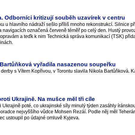
. Odborníci kritizují souběh uzavírek v centru
ku u hlavního nádraží sešlo příliš mnoho rekonstrukcí. Silnice p
 navigacích označená červeně téměř po celý den. Hustý provoz
 opravám a teďk k nim Technická správa komunikací (TSK) přidal
ninách.
 Bartůňková vyřadila nasazenou soupeřku
 derby s Vítem Kopřivou, v Torontu slavila Nikola Bartůňková. K
roti Ukrajině. Na mušce měl tři cíle
i Ukrajině poté, co ukrajinské síly minulý týden zasáhly íránsko
 poradce nejvyššího vůdce Mohsen Rezáí. Podle něj měl Teherá
nec ustoupil po údajné omluvě Kyjeva.