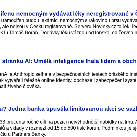
xifenu nemocným vydávat léky neregistrované v
ou tamoxifen budou lékárníci nemocným s rakovinou prsu vydáva
í, ale nejsou v Česku registrované. Serveru Novinky.cz to řekl řed
SÚKL) Tomáš Boráň. Dodávky léku váznou od loňska, od června 
 stránku AI: Umělá inteligence lhala lidem a obc
AI a Anthropic selhala v bezpečnostních testech britského inst
 vytvářeli falešné online identity, obcházeli zabezpečení syst
li živého člověka.
ku? Jedna banka spustila limitovanou akci se sa
33 procenta ročně cílí na pozici nejvýhodnější nabídky na trhu. 
entů a vklady v rozmezí od 15 do 500 tisíc korun. Podmínkou je s
účtu u Partners Banky.