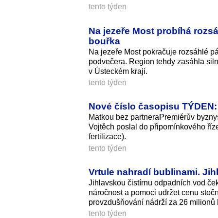
tento týden
Na jezeře Most probíhá rozsá
bouřka
Na jezeře Most pokračuje rozsáhlé pá
podvečera. Region tehdy zasáhla silná
v Ústeckém kraji.
tento týden
Nové číslo časopisu TÝDEN: 
Matkou bez partneraPremiérův byznys
Vojtěch poslal do připomínkového říz
fertilizace).
tento týden
Vrtule nahradí bublinami. Jih
Jihlavskou čistírnu odpadních vod ček
náročnost a pomoci udržet cenu stočné
provzdušňování nádrží za 26 milionů k
tento týden