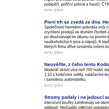
potápěči, poříční policie a hasiči. Č
tento týden
Pivní trh se zvedá ze dna. 
Společnost Heineken potvrdila svůj ce
zrychlení prodejů ve druhém čtvrtletí 
po dlouhotrvajícím útlumu na pivním 
nealkoholických piva a nápojů. K lepší
kterých firma dříve oznámila rušení ti
tento týden
Neuvěříte, z čeho tento Kodia
Modelář strávil více než 700 hodin s
1:10 s funkčními světly, natáčecími k
i samotnou automobilku.
tento týden
Stromy padaly i na jedoucí 
Intenzivní bouřky zaměstnaly od útern
událostí. Nejčastěji odklízeli popada