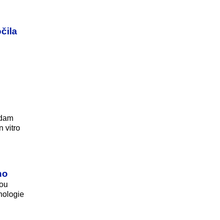
čila
Adam
 vitro
ho
kou
nologie