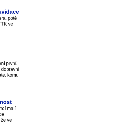
kvidace
ra, poté
 ČTK ve
ní první.
a dopravní
náte, komu
žnost
rdí malí
ace
 že ve