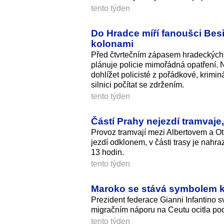
tento týden
Do Hradce míří fanoušci Besi
kolonami
Před čtvrtečním zápasem hradeckých 
plánuje policie mimořádná opatření. N
dohlížet policisté z pořádkové, krimin
silnici počítat se zdržením.
tento týden
Částí Prahy nejezdí tramvaj
Provoz tramvají mezi Albertovem a Ot
jezdí odklonem, v části trasy je nah
13 hodin.
tento týden
Maroko se stává symbolem kri
Prezident federace Gianni Infantino 
migračním náporu na Ceutu ocitla po
tento týden