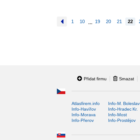
1
10
19
20
21
22
…
Přidat firmu
Smazat
Atlasfirem.info
Info-M. Boleslav
Info-Havířov
Info-Hradec Kr.
Info-Morava
Info-Most
Info-Přerov
Info-Prostějov