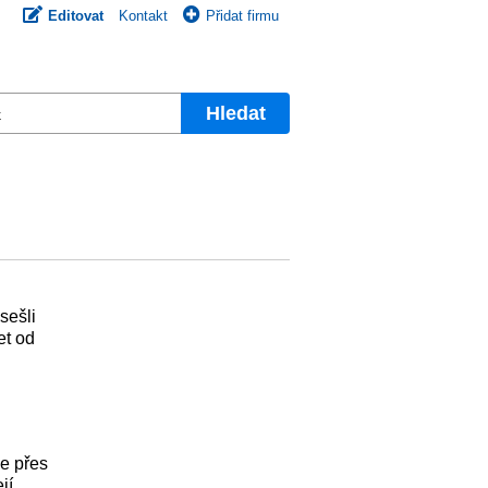
Editovat
Kontakt
Přidat firmu
Hledat
sešli
et od
se přes
jí