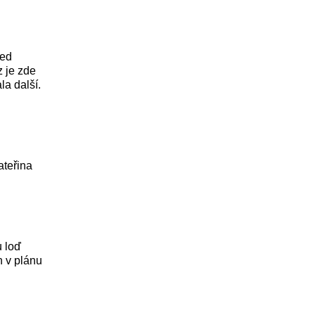
řed
 je zde
a další.
ateřina
u loď
n v plánu