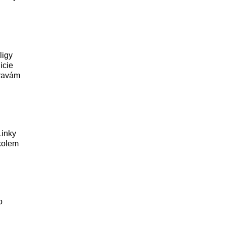
ligy
icie
pravám
Linky
 kolem
o