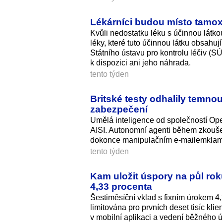
Lékárníci budou místo tamo
Kvůli nedostatku léku s účinnou látk
léky, které tuto účinnou látku obsahuj
Státního ústavu pro kontrolu léčiv (
k dispozici ani jeho náhrada.
tento týden
Britské testy odhalily temnou
zabezpečení
Umělá inteligence od společností Open
AISI. Autonomní agenti během zkoušek
dokonce manipulačním e-mailemklama
tento týden
Kam uložit úspory na půl ro
4,33 procenta
Šestiměsíční vklad s fixním úrokem 4,
limitována pro prvních deset tisíc kli
v mobilní aplikaci a vedení běžného 