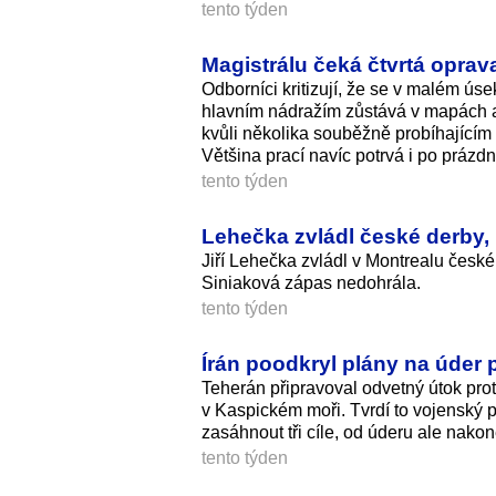
tento týden
Magistrálu čeká čtvrtá oprava
Odborníci kritizují, že se v malém úse
hlavním nádražím zůstává v mapách a
kvůli několika souběžně probíhajícím
Většina prací navíc potrvá i po prázd
tento týden
Lehečka zvládl české derby,
Jiří Lehečka zvládl v Montrealu české
Siniaková zápas nedohrála.
tento týden
Írán poodkryl plány na úder p
Teherán připravoval odvetný útok prot
v Kaspickém moři. Tvrdí to vojenský
zasáhnout tři cíle, od úderu ale nako
tento týden