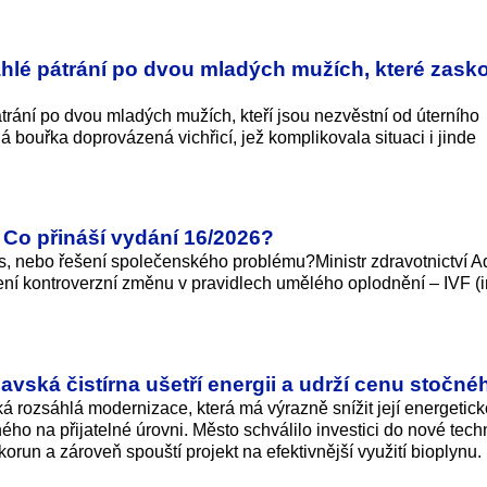
hlé pátrání po dvou mladých mužích, které zasko
trání po dvou mladých mužích, kteří jsou nezvěstní od úterního
 bouřka doprovázená vichřicí, jež komplikovala situaci i jinde
Co přináší vydání 16/2026?
, nebo řešení společenského problému?Ministr zdravotnictví 
ení kontroverzní změnu v pravidlech umělého oplodnění – IVF (in
lavská čistírna ušetří energii a udrží cenu stočné
á rozsáhlá modernizace, která má výrazně snížit její energetic
ho na přijatelné úrovni. Město schválilo investici do nové tech
orun a zároveň spouští projekt na efektivnější využití bioplynu.