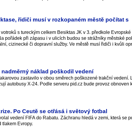
ktase, řidiči musí v rozkopaném městě počítat s
votroků s tureckým celkem Besiktas JK v 3. předkole Evropské 
a pořádek při zápasu i v ulicích budou se strážníky městské pol
ální, cizinecké či dopravní služby. Ve městě musí řidiči i kvůli o
e, nadměrný náklad poškodil vedení
akarovou zastavilo v obou směrech poškozené trakční vedení. 
razují autobusy X-24. Podle serveru pid.cz bude provoz obnoven
ze. Po Ceutě se otřásá i světový fotbal
svolal vedení FIFA do Rabatu. Záchranu hledá v zemi, která se p
d tlakem Evropy.