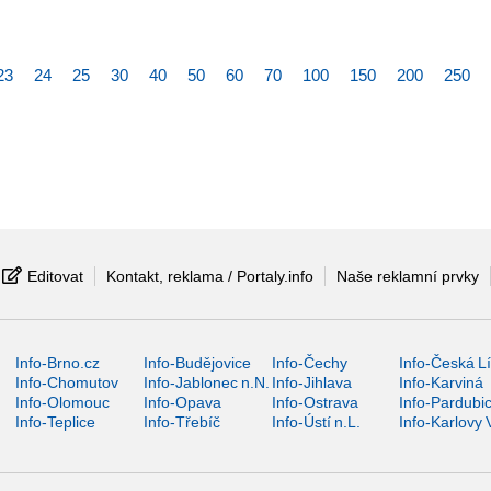
23
24
25
30
40
50
60
70
100
150
200
250
Editovat
Kontakt, reklama / Portaly.info
Naše reklamní prvky
Info-Brno.cz
Info-Budějovice
Info-Čechy
Info-Česká L
Info-Chomutov
Info-Jablonec n.N.
Info-Jihlava
Info-Karviná
Info-Olomouc
Info-Opava
Info-Ostrava
Info-Pardubi
Info-Teplice
Info-Třebíč
Info-Ústí n.L.
Info-Karlovy 