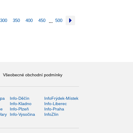
300
350
400
450
500
…
Všeobecné obchodní podmínky
ípa
Info-Děčín
InfoFrýdek-Místek
Info-Kladno
Info-Liberec
ce
Info-Plzeň
Info-Praha
Vary
Info-Vysočina
InfoZlín