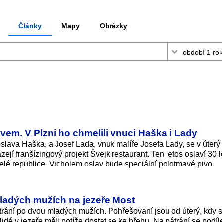
Články
Mapy
Obrázky
ivem. V Plzni ho chmelili vnuci Haška i Lady
lava Haška, a Josef Lada, vnuk malíře Josefa Lady, se v úterý 
vázejí franšízingový projekt Švejk restaurant. Ten letos oslaví 30 l
celé republice. Vrcholem oslav bude speciální polotmavé pivo.
mladých mužích na jezeře Most
átrání po dvou mladých mužích. Pohřešovaní jsou od úterý, kdy 
lidé v jezeře měli potíže dostat se ke břehu. Na pátrání se podíle