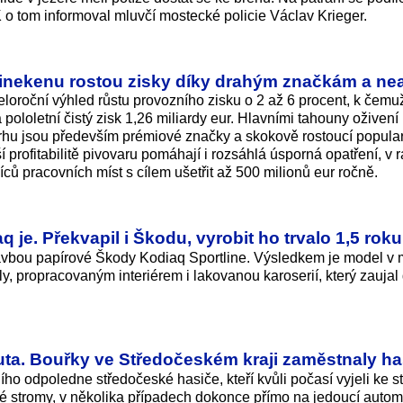
TK o tom informoval mluvčí mostecké policie Václav Krieger.
Heinekenu rostou zisky díky drahým značkám a ne
loroční výhled růstu provozního zisku o 2 až 6 procent, k čemu
a pololetní čistý zisk 1,26 miliardy eur. Hlavními tahouny oživen
trhu jsou především prémiové značky a skokově rostoucí popular
 profitabilitě pivovaru pomáhají i rozsáhlá úsporná opatření, v 
síců pracovních míst s cílem ušetřit až 500 milionů eur ročně.
q je. Překvapil i Škodu, vyrobit ho trvalo 1,5 roku
tavbou papírové Škody Kodiaq Sportline. Výsledkem je model v 
oly, propracovaným interiérem i lakovanou karoserií, který zauja
auta. Bouřky ve Středočeském kraji zaměstnaly ha
ího odpoledne středočeské hasiče, kteří kvůli počasí vyjeli ke s
né stromy, v několika případech dokonce přímo na jedoucí autom