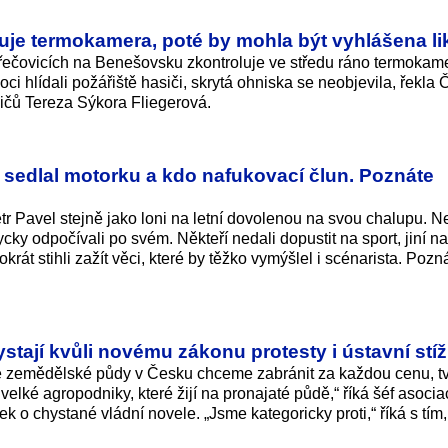
luje termokamera, poté by mohla být vyhlášena li
řečovicích na Benešovsku zkontroluje ve středu ráno termokame
ci hlídali požářiště hasiči, skrytá ohniska se neobjevila, řekla
ičů Tereza Sýkora Fliegerová.
 sedlal motorku a kdo nafukovací člun. Poznáte
tr Pavel stejně jako loni na letní dovolenou na svou chalupu. Ne
cky odpočívali po svém. Někteří nedali dopustit na sport, jiní n
okrát stihli zažít věci, které by těžko vymýšlel i scénarista. Poz
stají kvůli novému zákonu protesty i ústavní stí
 zemědělské půdy v Česku chceme zabránit za každou cenu, tv
 velké agropodniky, které žijí na pronajaté půdě,“ říká šéf asoci
o chystané vládní novele. „Jsme kategoricky proti,“ říká s tím,