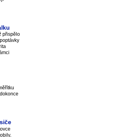
alku
ž přispělo
í poptávky
ita
rámci
měřítku
l dokonce
siče
tovce
obily.