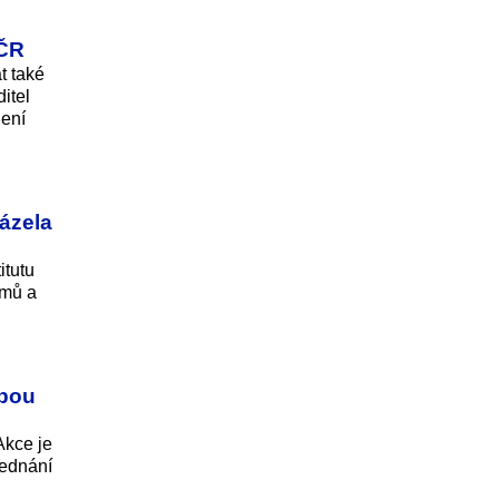
 ČR
t také
itel
není
házela
itutu
émů a
zbou
Akce je
jednání