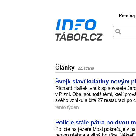
Katalog
Články
22. strana
Švejk slaví kulatiny novým p
Richard Hašek, vnuk spisovatele Jaros
v Plzni. Oba jsou totiž těmi, kteří pro
svého vzniku a čítá 27 restaurací po 
tento týden
Policie stále pátra po dvou 
Policie na jezeře Most pokračuje v p
region přehnala silná bouřka. Někteří 