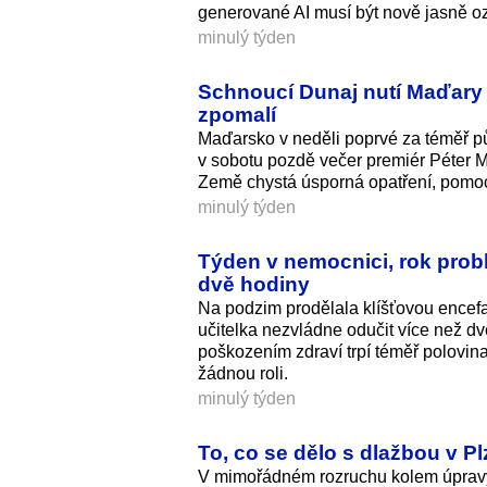
generované AI musí být nově jasně o
minulý týden
Schnoucí Dunaj nutí Maďary 
zpomalí
Maďarsko v neděli poprvé za téměř půl
v sobotu pozdě večer premiér Péter M
Země chystá úsporná opatření, pomo
minulý týden
Týden v nemocnici, rok problé
dvě hodiny
Na podzim prodělala klíšťovou encefali
učitelka nezvládne odučit více než 
poškozením zdraví trpí téměř polovina
žádnou roli.
minulý týden
To, co se dělo s dlažbou v Plz
V mimořádném rozruchu kolem úpravy 