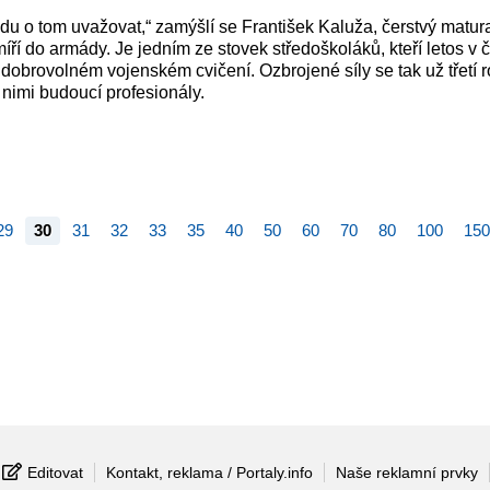
du o tom uvažovat,“ zamýšlí se František Kaluža, čerstvý matur
míří do armády. Je jedním ze stovek středoškoláků, kteří letos v 
na dobrovolném vojenském cvičení. Ozbrojené síly se tak už třetí 
 nimi budoucí profesionály.
29
30
31
32
33
35
40
50
60
70
80
100
150
Editovat
Kontakt, reklama / Portaly.info
Naše reklamní prvky