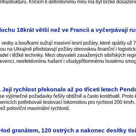
frastrukturu. Klíčem k definitivnímu míru má být brzké dosažení 
 plochu 18krát větší než ve Francii a vyčerpávají r
vedry a bouřkami sužují masivní lesní požáry, které spálily už 7
u na Ukrajině představují požáry obrovskou finanční i logistick
etadel i těžké techniky. Mezi obyvateli zasažených sibiřských reg
prevenci, neefektivnímu hašení i všudypřítomnému hustému smog
Její rychlost překonalo až po třiceti letech Pend
 výjimečné požadavky řešily obtížně a často kostrbatě. Proto 
icích potřebovali testovací lokomotivu pro rychlost 200 km/h, 
než poloviční maximální rychlostí.
Hod granátem, 120 ostrých a nakonec desítky tis