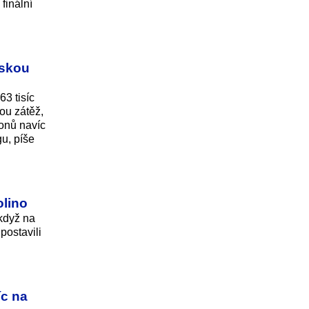
finální
uskou
63 tisíc
ou zátěž,
ionů navíc
u, píše
olino
když na
postavili
íc na