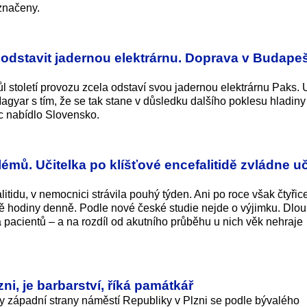
značeny.
odstavit jadernou elektrárnu. Doprava v Budapeš
 století provozu zcela odstaví svou jadernou elektrárnu Paks. 
agyar s tím, že se tak stane v důsledku dalšího poklesu hladin
c nabídlo Slovensko.
mů. Učitelka po klíšťové encefalitidě zvládne uč
tidu, v nemocnici strávila pouhý týden. Ani po roce však čtyřice
dvě hodiny denně. Podle nové české studie nejde o výjimku. Dl
 pacientů – a na rozdíl od akutního průběhu u nich věk nehraje
ni, je barbarství, říká památkář
západní strany náměstí Republiky v Plzni se podle bývalého