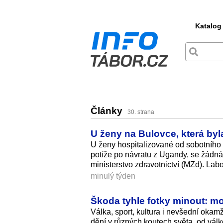
Katalog
Články
30. strana
U ženy na Bulovce, která by
U ženy hospitalizované od sobotního 
potíže po návratu z Ugandy, se žádn
ministerstvo zdravotnictví (MZd). Lab
minulý týden
Škoda tyhle fotky minout: m
Válka, sport, kultura i nevšední okam
dění v různých koutech světa, od vál