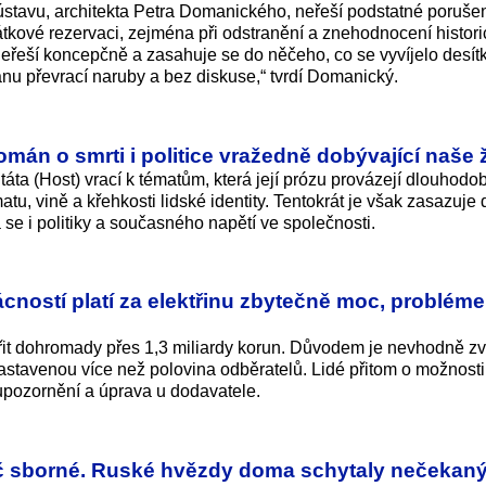
tavu, architekta Petra Domanického, neřeší podstatné poruše
kové rezervaci, zejména při odstranění a znehodnocení histori
neřeší koncepčně a zasahuje se do něčeho, co se vyvíjelo desítk
ánu převrací naruby a bez diskuse,“ tvrdí Domanický.
román o smrti i politice vražedně dobývající naše 
táta (Host) vrací k tématům, která její prózu provázejí dlouhodo
, vině a křehkosti lidské identity. Tentokrát je však zasazuje 
se i politiky a současného napětí ve společnosti.
cností platí za elektřinu zbytečně moc, probléme
it dohromady přes 1,3 miliardy korun. Důvodem je nevhodně z
nastavenou více než polovina odběratelů. Lidé přitom o možnost
 upozornění a úprava u dodavatele.
uč sborné. Ruské hvězdy doma schytaly nečekan