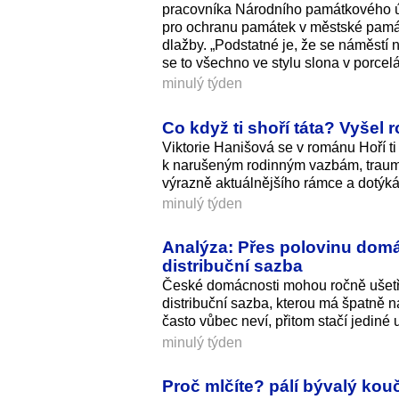
pracovníka Národního památkového ús
pro ochranu památek v městské památ
dlažby. „Podstatné je, že se náměstí 
se to všechno ve stylu slona v porcel
minulý týden
Co když ti shoří táta? Vyšel 
Viktorie Hanišová se v románu Hoří ti 
k narušeným rodinným vazbám, traumatu
výrazně aktuálnějšího rámce a dotýká 
minulý týden
Analýza: Přes polovinu domá
distribuční sazba
České domácnosti mohou ročně ušetř
distribuční sazba, kterou má špatně 
často vůbec neví, přitom stačí jediné
minulý týden
Proč mlčíte? pálí bývalý ko