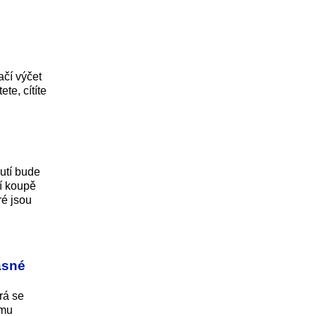
ačí výčet
te, cítíte
utí bude
tí koupě
ré jsou
asné
rá se
jmu