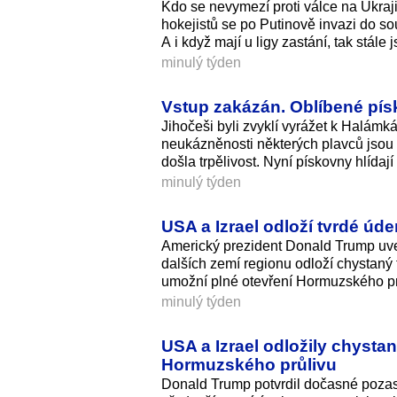
Kdo se nevymezí proti válce na Ukraj
hokejistů se po Putinově invazi do so
A i když mají u ligy zastání, tak stále
minulý týden
Vstup zakázán. Oblíbené pís
Jihočeši byli zvyklí vyrážet k Halámk
neukázněnosti některých plavců jsou 
došla trpělivost. Nyní pískovny hlídají
minulý týden
USA a Izrael odloží tvrdé úd
Americký prezident Donald Trump uved
dalších zemí regionu odloží chystaný 
umožní plné otevření Hormuzského pr
minulý týden
USA a Izrael odložily chysta
Hormuzského průlivu
Donald Trump potvrdil dočasné poza