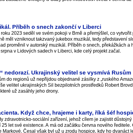
zikál. Příběh o snech zakončí v Liberci
oku 2023 seděl ve svém pokoji v Brně a přemýšlel, co vytvořit 
ně měl vzniknout takzvaný jukebox muzikál, tedy představení s
d proměnil v autorský muzikál. Příběh o snech, překážkách a 
 srpna v Lidových sadech v Liberci, kde celý projekt začal.
 nedorazí. Ukrajinský velitel se vysmívá Rusům
tům do regionů už nepřijdou objednané zásilky z „ruského Amaz
še velitel ukrajinských Sil bezpilotních prostředků Robert Brovd
které už zasáhly jeho drony.
ienta. Když chce, hrajeme i karty, říká šéf hospi
y zdravotnicko-sociální zařízení, jehož cílem je zajistit důstojn
aví 25 let své existence. A má od začátku června nového ředitele.
 Markové. Česal však byl už u zrodu hospice, kdy ho dvanáct le