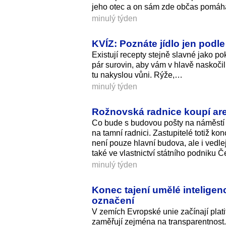
jeho otec a on sám zde občas pomáha
minulý týden
KVÍZ: Poznáte jídlo jen podle
Existují recepty stejně slavné jako po
pár surovin, aby vám v hlavě naskočil 
tu nakyslou vůni. Rýže,…
minulý týden
Rožnovská radnice koupí areá
Co bude s budovou pošty na náměstí
na tamní radnici. Zastupitelé totiž k
není pouze hlavní budova, ale i vedle
také ve vlastnictví státního podniku Č
minulý týden
Konec tajení umělé inteligenc
označení
V zemích Evropské unie začínají platit
zaměřují zejména na transparentnost. 