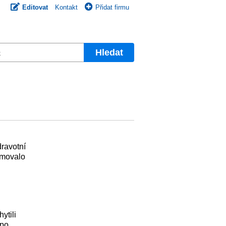
Editovat
Kontakt
Přidat firmu
Hledat
ravotní
rmovalo
ytili
 po