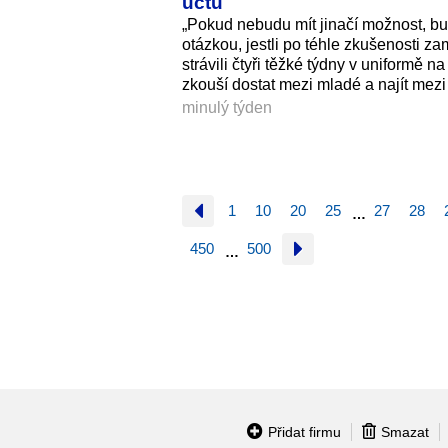
účtu
„Pokud nebudu mít jinačí možnost, bu
otázkou, jestli po téhle zkušenosti za
strávili čtyři těžké týdny v uniformě 
zkouší dostat mezi mladé a najít mezi
minulý týden
1
10
20
25
27
28
…
450
500
…
Přidat firmu
Smazat