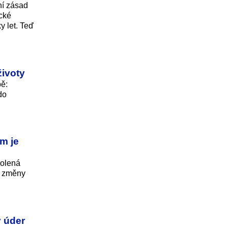
ní zásad
cké
y let. Teď
životy
bě:
do
m je
volená
i změny
ý úder