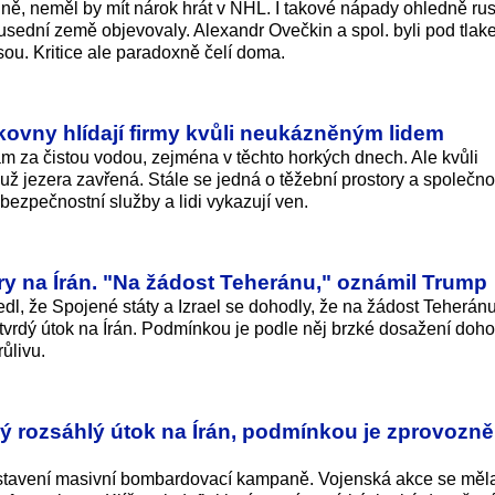
ině, neměl by mít nárok hrát v NHL. I takové nápady ohledně ru
usední země objevovaly. Alexandr Ovečkin a spol. byli pod tlak
 jsou. Kritice ale paradoxně čelí doma.
kovny hlídají firmy kvůli neukázněným lidem
ám za čistou vodou, zejména v těchto horkých dnech. Ale kvůli
už jezera zavřená. Stále se jedná o těžební prostory a společn
 bezpečnostní služby a lidi vykazují ven.
ery na Írán. "Na žádost Teheránu," oznámil Trump
l, že Spojené státy a Izrael se dohodly, že na žádost Teherán
tvrdý útok na Írán. Podmínkou je podle něj brzké dosažení doho
ůlivu.
ný rozsáhlý útok na Írán, podmínkou je zprovozně
stavení masivní bombardovací kampaně. Vojenská akce se měla