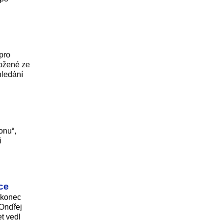
pro
ložené ze
hledání
onu“,
i
ce
ý konec
 Ondřej
t vedl