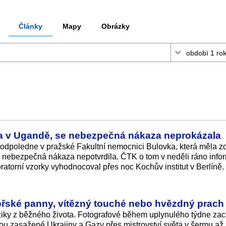
Články
Mapy
Obrázky
la v Ugandě, se nebezpečná nákaza neprokázala
odpoledne v pražské Fakultní nemocnici Bulovka, která měla zd
á nebezpečná nákaza nepotvrdila. ČTK o tom v neděli ráno info
oratorní vzorky vyhodnocoval přes noc Kochův institut v Berlíně.
ořské panny, vítězný touché nebo hvězdný prach
žiky z běžného života. Fotografové během uplynulého týdne zach
kou zasažené Ukrajiny a Gazy přes mistrovství světa v šermu až