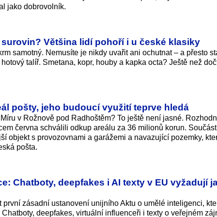
l jako dobrovolník.
 surovin? Většina lidí pohoří i u české klasiky
krm samotný. Nemusíte je nikdy uvařit ani ochutnat – a přesto st
hotový talíř. Smetana, kopr, houby a kapka octa? Ještě než dočte
l pošty, jeho budoucí využití teprve hledá
 Míru v Rožnově pod Radhoštěm? To ještě není jasné. Rozhodn
oncem června schválili odkup areálu za 36 milionů korun. Součás
jší objekt s provozovnami a garážemi a navazující pozemky, kte
eská pošta.
e: Chatboty, deepfakes i AI texty v EU vyžadují j
 první zásadní ustanovení unijního Aktu o umělé inteligenci, kte
Chatboty, deepfakes, virtuální influenceři i texty o veřejném zá