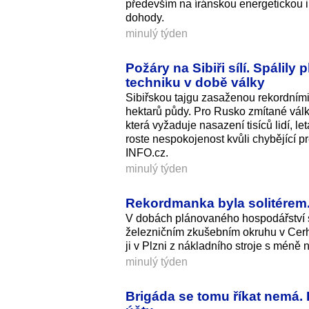
především na íránskou energetickou in
dohody.
minulý týden
Požáry na Sibiři sílí. Spálily
techniku v době války
Sibiřskou tajgu zasaženou rekordními 
hektarů půdy. Pro Rusko zmítané válko
která vyžaduje nasazení tisíců lidí, l
roste nespokojenost kvůli chybějící 
INFO.cz.
minulý týden
Rekordmanka byla solitérem. 
V dobách plánovaného hospodářství se
železničním zkušebním okruhu v Cerhen
ji v Plzni z nákladního stroje s méně 
minulý týden
Brigáda se tomu říkat nemá. 