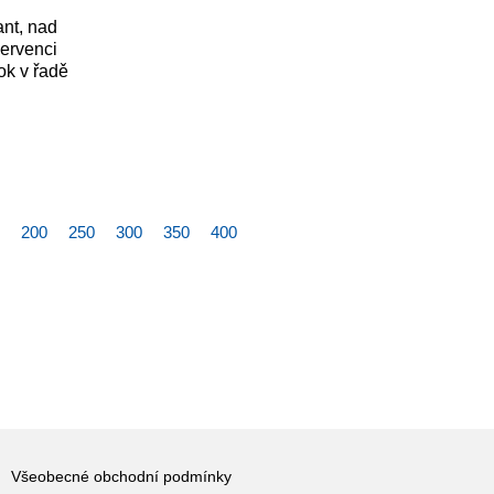
ant, nad
červenci
rok v řadě
200
250
300
350
400
Všeobecné obchodní podmínky