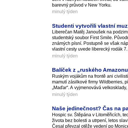
barevný průvod v New Yorku.
minulý týden
Studenti vytvořili vlastní mu
Liberečan Matěj Janoušek na podzim r
studentský soubor First Smile. Původ
známých písní. Postupně se však nápa
vlastní cesty uvede liberecký rodák 7.
minulý týden
Balíček z „ruského Amazonu“
Ruským vojákům na frontě ani civilis
mamutí zásilkové firmy Wildberries, pí
„Maďar“. A vyjmenovává velkosklady, 
minulý týden
Naše jedinečnost? Čas na pac
Hospic sv. Štěpána v Litoměřicích, ted
života bez bolesti a utrpení, letos sl
Česal převzal otěže vedení po Monice