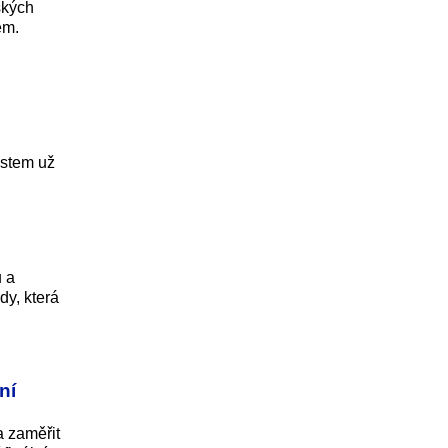
ských
em.
ostem už
u a
dy, která
ní
 zaměřit