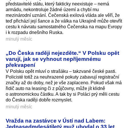
představitelé státu, který fakticky neexistuje – nemá
armádu, nekontroluje žádné území a chybí mu
mezinárodní uznání. Čečenská exilová vláda ale věří, že
teď přichází její šance a že válka na Ukrajině může otevřít
cestu k návratu samostatného Čečenska na mapu Evropy
i k rozpadu dnešního Ruska.
minulý měsíc
„Do Česka raději nejezděte.“ V Polsku opět
varují, jak se vyhnout nepříjemnému
překvapení
V Polsku opět mluví o strašáku – takzvané české pasti.
Policisté totiž za neuhrazené pokuty zabavují registrační
značky až do doby, než je vše zaplaceno. Pokud však má
řidič auto na leasing či z půjčovny, může jít klidně
o astronomickou částku. A tak by si Poláci prý měli cestu
do Česka raději dobře rozmyslet.
minulý měsíc
Vražda na zastávce v Ústí nad Labem:
Jednasedmdesátiletý muž ubodal o 33 let