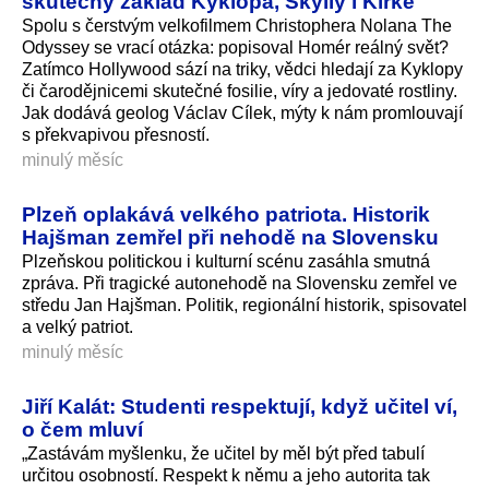
skutečný základ Kyklopa, Skylly i Kirké
Spolu s čerstvým velkofilmem Christophera Nolana The
Odyssey se vrací otázka: popisoval Homér reálný svět?
Zatímco Hollywood sází na triky, vědci hledají za Kyklopy
či čarodějnicemi skutečné fosilie, víry a jedovaté rostliny.
Jak dodává geolog Václav Cílek, mýty k nám promlouvají
s překvapivou přesností.
minulý měsíc
Plzeň oplakává velkého patriota. Historik
Hajšman zemřel při nehodě na Slovensku
Plzeňskou politickou i kulturní scénu zasáhla smutná
zpráva. Při tragické autonehodě na Slovensku zemřel ve
středu Jan Hajšman. Politik, regionální historik, spisovatel
a velký patriot.
minulý měsíc
Jiří Kalát: Studenti respektují, když učitel ví,
o čem mluví
„Zastávám myšlenku, že učitel by měl být před tabulí
určitou osobností. Respekt k němu a jeho autorita tak