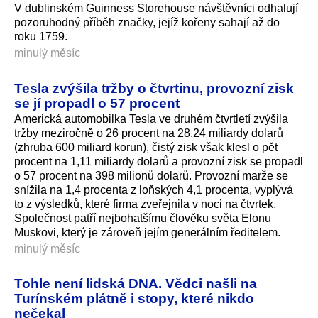
V dublinském Guinness Storehouse návštěvníci odhalují
pozoruhodný příběh značky, jejíž kořeny sahají až do
roku 1759.
minulý měsíc
Tesla zvýšila tržby o čtvrtinu, provozní zisk
se jí propadl o 57 procent
Americká automobilka Tesla ve druhém čtvrtletí zvýšila
tržby meziročně o 26 procent na 28,24 miliardy dolarů
(zhruba 600 miliard korun), čistý zisk však klesl o pět
procent na 1,11 miliardy dolarů a provozní zisk se propadl
o 57 procent na 398 milionů dolarů. Provozní marže se
snížila na 1,4 procenta z loňských 4,1 procenta, vyplývá
to z výsledků, které firma zveřejnila v noci na čtvrtek.
Společnost patří nejbohatšímu člověku světa Elonu
Muskovi, který je zároveň jejím generálním ředitelem.
minulý měsíc
Tohle není lidská DNA. Vědci našli na
Turínském plátně i stopy, které nikdo
nečekal