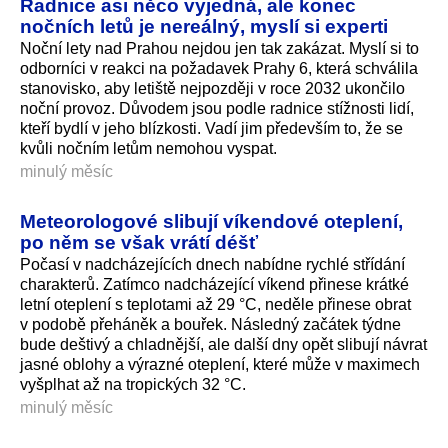
Radnice asi něco vyjedná, ale konec
nočních letů je nereálný, myslí si experti
Noční lety nad Prahou nejdou jen tak zakázat. Myslí si to
odborníci v reakci na požadavek Prahy 6, která schválila
stanovisko, aby letiště nejpozději v roce 2032 ukončilo
noční provoz. Důvodem jsou podle radnice stížnosti lidí,
kteří bydlí v jeho blízkosti. Vadí jim především to, že se
kvůli nočním letům nemohou vyspat.
minulý měsíc
Meteorologové slibují víkendové oteplení,
po něm se však vrátí déšť
Počasí v nadcházejících dnech nabídne rychlé střídání
charakterů. Zatímco nadcházející víkend přinese krátké
letní oteplení s teplotami až 29 °C, neděle přinese obrat
v podobě přeháněk a bouřek. Následný začátek týdne
bude deštivý a chladnější, ale další dny opět slibují návrat
jasné oblohy a výrazné oteplení, které může v maximech
vyšplhat až na tropických 32 °C.
minulý měsíc