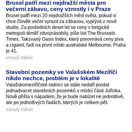
Brusel patří mezi nejdražší města pro
večerní zábavu, ceny vzrostly i v Praze
Brusel patří mezi 20 nejdražších měst světa, pokud si
chce člověk večer vyrazit za zábavou, vyplývá z nové
studie. Za posledních deset let se ceny v belgické
metropoli téměř zdvojnásobily, píše list The Brussels
Times. Takzvaný Oasis Index, který porovnává ceny piva
a cigaret, řadí na první místo australské Melbourne, Praha
je 41.
minulý měsíc
Stavební pozemky ve Valašském Meziříčí
nikdo nechce, problém je v lokalitě
Valašskomeziříčské radnici se stále nedaří prodat
jednadvacet stavebních pozemků v místní části Juřinka.
Nově přišla s nápadem, že je bude nabízet ne jednotlivě,
ale po jednotlivých řadách, kterých je celkem pět.
minulý měsíc