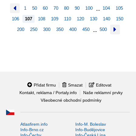
1
50
60
70
80
90
100
104
105
…
106
107
108
109
110
120
130
140
150
200
250
300
350
400
450
500
…
Přidat firmu
Smazat
Editovat
Kontakt, reklama / Portaly.info
Naše reklamní prvky
Všeobecné obchodní podmínky
Atlasfirem.info
Info-M. Boleslav
Info-Brno.cz
Info-Budějovice
Info-Čechy
Info-Česká Lípa