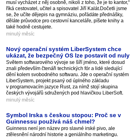
musí vycházet z něj osobně, nikoli z toho, že je to kantor,“
říká cestovatel, učitel a spisovatel Jiří Kalát.Dočetli jsme
se, že učíte dějepis na gymnáziu, pořádáte přednášky,
děláte průvodce pro cestovní kanceláře, píšete knihy a
také hodně cestujete.
minulý měsíc
Nový operační systém LiberSystem chce
ukázat, že bezpečný OS lze postavit od nuly
Světem softwarového vývoje se šíří jméno, které dosud
znali především čtenáři technických fór a lidé sledující
dění kolem svobodného softwaru. Jde o operační systém
LiberSystem, projekt psaný od úplného základu
v programovacím jazyce Rust, za nímž stojí skupina
českých vývojářů sdružených pod hlavičkou LiberSoft.
minulý měsíc
Symbol Irska s českou stopou: Proč se v
Guinnessu používá náš chmel?
Guinness není jen název pro slavné irské pivo, ale
ztělesnění národní historie a geniálního marketingu.