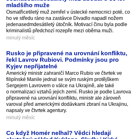
mladšího muže
Osmatřicetiletý muž zemřel v ústecké nemocnici poté, co
ho ve středu ráno na zastávce Divadlo napadl nožem
jedenasedmdesá­tiletý útočník. Motivací činu byla podle
kriminalistů předchozí rozepře mezi oběma muži.
minulý měsíc
Rusko je připravené na urovnání konfliktu,
řekl Lavrov Rubiovi. Podmínky jsou pro
Kyjev nepřijatelné
Americký ministr zahraničí Marco Rubio ve čtvrtek ve
filipínské Manile jednal se svým ruským protějškem
Sergejem Lavrovem o válce na Ukrajině, ale také
o normalizaci vztahů jejich zemí. Rusko je podle Lavrova
připravené na urovnání konfliktu, ministr ale zároveň
varoval před americkými dodávkami zbraní na Ukrajinu,
napsaly ve čtvrtek agentury.
minulý měsíc
Co když Homér nelhal? Vědci hledají