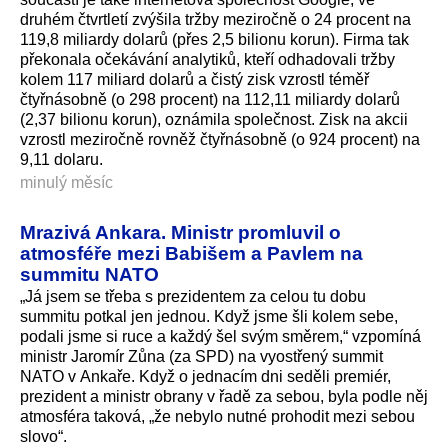
druhém čtvrtletí zvýšila tržby meziročně o 24 procent na
119,8 miliardy dolarů (přes 2,5 bilionu korun). Firma tak
překonala očekávání analytiků, kteří odhadovali tržby
kolem 117 miliard dolarů a čistý zisk vzrostl téměř
čtyřnásobně (o 298 procent) na 112,11 miliardy dolarů
(2,37 bilionu korun), oznámi­la společnost. Zisk na akcii
vzrostl meziročně rovněž čtyřnásobně (o 924 procent) na
9,11 dolaru.
minulý měsíc
Mrazivá Ankara. Ministr promluvil o
atmosféře mezi Babišem a Pavlem na
summitu NATO
„Já jsem se třeba s prezidentem za celou tu dobu
summitu potkal jen jednou. Když jsme šli kolem sebe,
podali jsme si ruce a každý šel svým směrem,“ vzpomíná
ministr Jaromír Zůna (za SPD) na vyostřený summit
NATO v Ankaře. Když o jednacím dni seděli premiér,
prezident a ministr obrany v řadě za sebou, byla podle něj
atmosféra taková, „že nebylo nutné prohodit mezi sebou
slovo“.