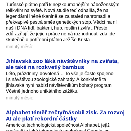
Turínské plátno patří k nejzkoumanějším náboženským
relikviím na světě. Nová studie teď odhalila, že na
legendární lněné tkanině se za staletí nahromadila
překvapivě pestrá směs genetických stop. Vědci na ní
našli DNA lidí, bakterií, hub, rostlin i zvířat. Přesto
zdůrazňují, že jejich práce nemá rozhodnout, zda jde
skutečně o pohřební plátno Ježíše Krista.
minulý měsíc
Jihlavská zoo láká návštěvníky na zvířata,
ale také na rozkvetlý bambus
Léto, prázdniny, dovolená… To vše je často spojeno
i s návštěvou zoologické zahrady. A konkrétně ta
jihlavská nyní nabízí návštěvníkům bohatý program.
Včetně jednoho unikátního zážitku.
minulý měsíc
Alphabet téměř zečtyřnásobil zisk. Za rozvoj
AI ale platí rekordní částky
Americká technologická společnost Alphabet, jejíž
součástí je také internetová společnost Google, ve