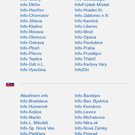
Info-Děčín
InfoFrýdek-Místek
Info-Havířov
Info-Hradec Kr.
Info-Chomutov
Info-Jablonec n.N.
Info-Jihlava
Info-Karviná
Info-Kladno
Info-Liberec
Info-Morava
Info-Most
Info-Olomouc
Info-Opava
Info-Ostrava
Info-Pardubice
Info-Plzeň
Info-Praha
Info-Přerov
Info-Prostějov
Info-Teplice
Info-Třebíč
Info-Ústí n.L.
Info-Karlovy Vary
Info-Vysočina
InfoZlín
Atlasfiriem.info
Info-Bardejov
Info-Bratislava
Info-Ban. Bystrica
Info-Humenné
Info-Komárno
Info-Košice
Info-Levice
Info-Martin
Info-Michalovce
Info-L. Mikuláš
Info-Nitra.sk
Info-Sp. Nová Ves
Info-Nové Zámky
Info-Piešťany
Info-Poprad