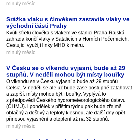
minulý měsíc
Srážka vlaku s člověkem zastavila vlaky ve
východní části Prahy
Kvůli střetu člověka s vlakem ve stanici Praha-Rajská
zahrada končí vlaky v Satalicích a Horních Počernicích.
Cestující využijí linky MHD k metru.
minulý měsíc
V Česku se o víkendu vyjasní, bude až 29
stupňů. V neděli mohou být místy bouřky
O víkendu se v Česku vyjasní a bude až 29 stupňů
Celsia. V neděli se ale už bude zase postupně zatahovat
a zaprší, místy mohou být i bouřky. Vyplývá to
z předpovědi Českého hydrometeorolo­gického ústavu
(ČHMÚ). I pondělek v příštím týdnu pak bude zřejmě
oblačný a deštivý a teploty klesnou, ale další dny opět
přinesou vyjasnění a oteplení až na 32 stupňů.
minulý měsíc