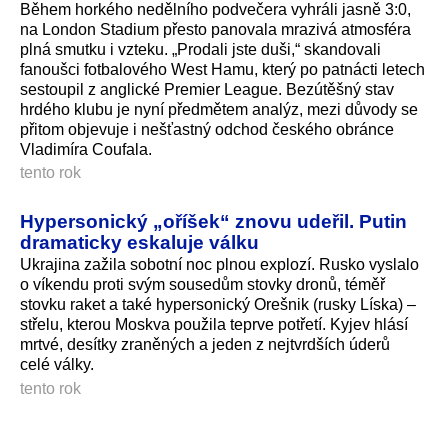
Během horkého nedělního podvečera vyhráli jasně 3:0,
na London Stadium přesto panovala mrazivá atmosféra
plná smutku i vzteku. „Prodali jste duši,“ skandovali
fanoušci fotbalového West Hamu, který po patnácti letech
sestoupil z anglické Premier League. Bezútěšný stav
hrdého klubu je nyní předmětem analýz, mezi důvody se
přitom objevuje i nešťastný odchod českého obránce
Vladimíra Coufala.
tento rok
Hypersonický „oříšek“ znovu udeřil. Putin
dramaticky eskaluje válku
Ukrajina zažila sobotní noc plnou explozí. Rusko vyslalo
o víkendu proti svým sousedům stovky dronů, téměř
stovku raket a také hypersonický Orešnik (rusky Líska) –
střelu, kterou Moskva použila teprve potřetí. Kyjev hlásí
mrtvé, desítky zraněných a jeden z nejtvrdších úderů
celé války.
tento rok