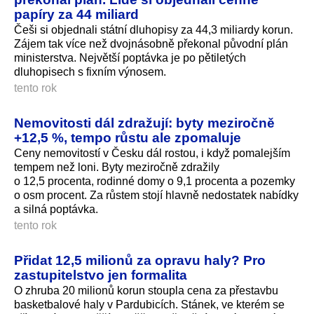
papíry za 44 miliard
Češi si objednali státní dluhopisy za 44,3 miliardy ko­run.
Zájem tak více než dvojnásobně překonal původní plán
ministerstva. Největší poptávka je po pětiletých
dluhopisech s fixním výnosem.
tento rok
Nemovitosti dál zdražují: byty meziročně
+12,5 %, tempo růstu ale zpomaluje
Ceny nemovitostí v Česku dál rostou, i když pomalejším
tempem než loni. Byty meziročně zdražily
o 12,5 procenta, rodinné domy o 9,1 procenta a pozemky
o osm procent. Za růstem stojí hlavně nedostatek nabídky
a silná poptávka.
tento rok
Přidat 12,5 milionů za opravu haly? Pro
zastupitelstvo jen formalita
O zhruba 20 milionů korun stoupla cena za přestavbu
basketbalové haly v Pardubicích. Stánek, ve kterém se