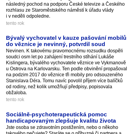
následný pochod na podporu České televize a Českého
rozhlasu ze Staroměstského náměstí k úřadu vlády
i v neděli odpoledne.
tento rok
Bývalý vychovatel v kauze pašování mobilů
do věznice je nevinný, potvrdil soud
Nevinen. K takovému pravomocnému rozsudku dospěli
soudci osm let po zahájení trestního stíhání Lukáše
Kislingera, bývalého vychovatele věznice ve Vykmanově
u Ostrova na Karlovarsku. Ten podle obvinění propašoval
na podzim 2017 do věznice tři mobily pro odsouzeného
Stanislava Déra. Tomu navíc povolil příjem více balíčků
od rodiny, než kolik umožňují předpisy, popisovala
obžaloba.
tento rok
Sociálně‑psychoterapeutická pomoc
handicapovaným zlepšuje kvalitu života
Jste osoba se zdravotním postižením, nebo o někoho
takového pečujete? Staráte se o příbuzné či partnera a