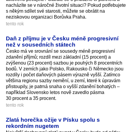
nacházíte se v náročné životní situaci? Pokud potřebujete
s někým sdílet své starosti, můžete se obrátit na
neziskovou organizaci Borůvka Praha.
tento rok
Daň z příjmu je v Česku méně progresivní
než v sousedních státech
Česko má ve srovnání se sousedy méně progresivní
zdanění příjmů; rozdíl mezi základní (15 procent) a
zvýšenou (23 procent) sazbou je pouhých 8 procentních
bodů. V zemích jako Polsko, Rakousko či Německo jsou
rozdíly i počet daňových pásem výrazně vyšší. Zatímco
většina regionu sazby nemění, u zemí, které k úpravám
přistoupily, je patrná snaha o vyšší zdanění bohatých –
například Slovensko letos nově zavedlo pásma
30 procent a 35 procent.
tento rok
Zlatá horečka ožije v Písku spolu s
rekordním nugetem