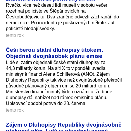
Rvačku více než deseti lidí museli v sobotu večer
rozehnat policisté ve Štěpánovicích na
Českobudějovicku. Dva zraněné odvezli záchranáři do
nemocnice. Po incidentu je poškozených několik aut,
policisté hledají svědky.
tento rok
Češi berou státní dluhopisy útokem.
Objednali dvojnásobek plánu emise
Lidé si zatím objednali české státní dluhopisy za
44,3 miliardy korun. Na síti X to v pondělí uvedla
ministryně financí Alena Schillerová (ANO). Zájem
Dluhopisy Republiky tak více než dvojnásobně překročil
původně plánovaný objem emise 20 miliard korun.
Ministerstvo financí minulý týden oznámilo, že bude
dluhopisy dál nabízet nad rámec emisního plánu.
Upisovací období potrvá do 28. června.
tento rok
Zájem o Dluhopisy Republiky dvojnásobně
překonal plán. Lidé si objednali cenné