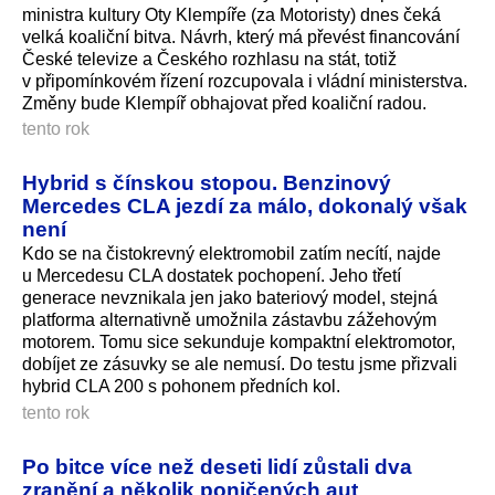
ministra kultury Oty Klempíře (za Motoristy) dnes čeká
velká koaliční bitva. Návrh, který má převést financování
České televize a Českého rozhlasu na stát, totiž
v připomínkovém řízení rozcupovala i vládní ministerstva.
Změny bude Klempíř obhajovat před koaliční radou.
tento rok
Hybrid s čínskou stopou. Benzinový
Mercedes CLA jezdí za málo, dokonalý však
není
Kdo se na čistokrevný elektromobil zatím necítí, najde
u Mercedesu CLA dostatek pochopení. Jeho třetí
generace nevznikala jen jako bateriový model, stejná
platforma alternativně umožnila zástavbu zážehovým
motorem. Tomu sice sekunduje kompaktní elektromotor,
dobíjet ze zásuvky se ale nemusí. Do testu jsme přizvali
hybrid CLA 200 s pohonem předních kol.
tento rok
Po bitce více než deseti lidí zůstali dva
zranění a několik poničených aut