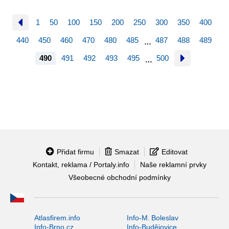
1
50
100
150
200
250
300
350
400
440
450
460
470
480
485
487
488
489
…
490
491
492
493
495
500
…
Přidat firmu
Smazat
Editovat
Kontakt, reklama / Portaly.info
Naše reklamní prvky
Všeobecné obchodní podmínky
Atlasfirem.info
Info-M. Boleslav
Info-Brno.cz
Info-Budějovice