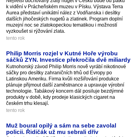
Největší dochovaný zlatý nuget v Česku bude od pátku
k vidění v Prácheňském muzeu v Písku. Výstava Terra
Aurea představí unikátní nález z Vodňanska i desítky
dalších jihočeských nugetů a zlatinek. Program doplní
muzejní noc se zlatokopeckou tematikou i možností
vyzkoušet si rýžování zlata.
tento rok
Philip Morris rozjel v Kutné Hoře výrobu
sáčků ZYN. Investice překročila dvě miliardy
Kutnohorský závod Philip Morris nově vyrábí nikotinové
sáčky pro desítky zahraničních trhů od Evropy po
Latinskou Ameriku. Firma kvůli rozšiřování produkce
plánuje přijmout další zaměstnance a upravuje výrobní
technologie. Tabákový koncern dál posiluje bezdýmné
produkty v době, kdy prodeje klasických cigaret na
českém trhu klesají.
tento rok
Muž boural opilý a sám na sebe zavolal
policii. Řidičák už mu sebrali dřív