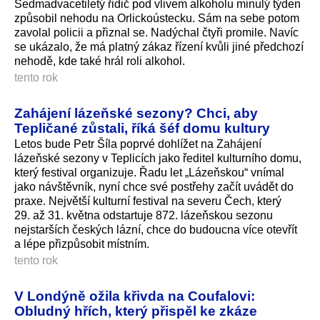
Sedmadvacetiletý řidič pod vlivem alkoholu minulý týden
způsobil nehodu na Orlickoústecku. Sám na sebe potom
zavolal policii a přiznal se. Nadýchal čtyři promile. Navíc
se ukázalo, že má platný zákaz řízení kvůli jiné předchozí
nehodě, kde také hrál roli alkohol.
tento rok
Zahájení lázeňské sezony? Chci, aby
Tepličané zůstali, říká šéf domu kultury
Letos bude Petr Šíla poprvé dohlížet na Zahájení
lázeňské sezony v Teplicích jako ředitel kulturního domu,
který festival organizuje. Řadu let „Lázeňskou“ vnímal
jako návštěvník, nyní chce své postřehy začít uvádět do
praxe. Největší kulturní festival na severu Čech, který
29. až 31. května odstartuje 872. lázeňskou sezonu
nejstarších českých lázní, chce do budoucna více otevřít
a lépe přizpůsobit místním.
tento rok
V Londýně ožila křivda na Coufalovi:
Obludný hřích, který přispěl ke zkáze