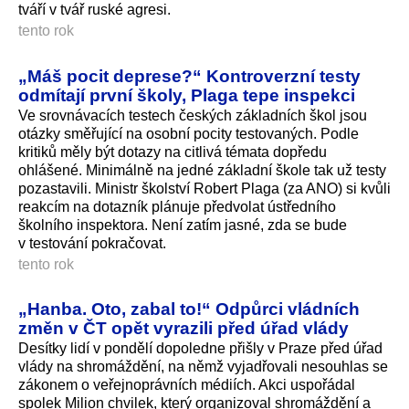
tváří v tvář ruské agresi.
tento rok
„Máš pocit deprese?“ Kontroverzní testy
odmítají první školy, Plaga tepe inspekci
Ve srovnávacích testech českých základních škol jsou
otázky směřující na osobní pocity testovaných. Podle
kritiků měly být dotazy na citlivá témata dopředu
ohlášené. Minimálně na jedné základní škole tak už testy
pozastavili. Ministr školství Robert Plaga (za ANO) si kvůli
reakcím na dotazník plánuje předvolat ústředního
školního inspektora. Není zatím jasné, zda se bude
v testování pokračovat.
tento rok
„Hanba. Oto, zabal to!“ Odpůrci vládních
změn v ČT opět vyrazili před úřad vlády
Desítky lidí v pondělí dopoledne přišly v Praze před úřad
vlády na shromáždění, na němž vyjadřovali nesouhlas se
zákonem o veřejnoprávních médiích. Akci uspořádal
spolek Milion chvilek, který organizoval shromáždění a