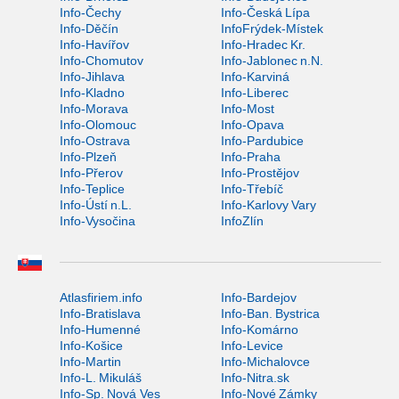
Info-Čechy
Info-Česká Lípa
Info-Děčín
InfoFrýdek-Místek
Info-Havířov
Info-Hradec Kr.
Info-Chomutov
Info-Jablonec n.N.
Info-Jihlava
Info-Karviná
Info-Kladno
Info-Liberec
Info-Morava
Info-Most
Info-Olomouc
Info-Opava
Info-Ostrava
Info-Pardubice
Info-Plzeň
Info-Praha
Info-Přerov
Info-Prostějov
Info-Teplice
Info-Třebíč
Info-Ústí n.L.
Info-Karlovy Vary
Info-Vysočina
InfoZlín
Atlasfiriem.info
Info-Bardejov
Info-Bratislava
Info-Ban. Bystrica
Info-Humenné
Info-Komárno
Info-Košice
Info-Levice
Info-Martin
Info-Michalovce
Info-L. Mikuláš
Info-Nitra.sk
Info-Sp. Nová Ves
Info-Nové Zámky