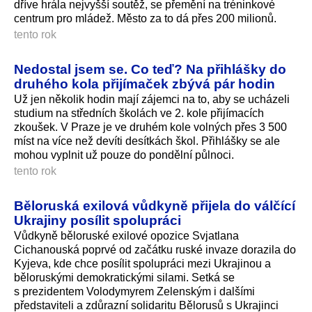
dříve hrála nejvyšší soutěž, se přemění na tréninkové
centrum pro mládež. Město za to dá přes 200 milionů.
tento rok
Nedostal jsem se. Co teď? Na přihlášky do
druhého kola přijímaček zbývá pár hodin
Už jen několik hodin mají zájemci na to, aby se ucházeli
studium na středních školách ve 2. kole přijímacích
zkoušek. V Praze je ve druhém kole volných přes 3 500
míst na více než devíti desítkách škol. Přihlášky se ale
mohou vyplnit už pouze do pondělní půlnoci.
tento rok
Běloruská exilová vůdkyně přijela do válčící
Ukrajiny posílit spolupráci
Vůdkyně běloruské exilové opozice Svjatlana
Cichanouská poprvé od začátku ruské invaze dorazila do
Kyjeva, kde chce posílit spolupráci mezi Ukrajinou a
běloruskými demokratickými silami. Setká se
s prezidentem Volodymyrem Zelenským i dalšími
představiteli a zdůrazní solidaritu Bělorusů s Ukrajinci