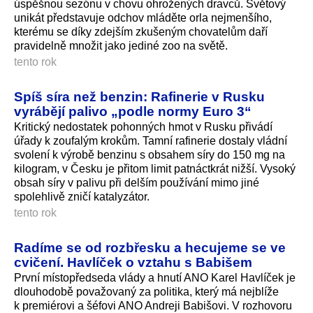
úspěšnou sezónu v chovu ohrožených dravců. Světový
unikát představuje odchov mláděte orla nejmenšího,
kterému se díky zdejším zkušeným chovatelům daří
pravidelně množit jako jediné zoo na světě.
tento rok
Spíš síra než benzin: Rafinerie v Rusku
vyrábějí palivo „podle normy Euro 3“
Kritický nedostatek pohonných hmot v Rusku přivádí
úřady k zoufalým krokům. Tamní rafinerie dostaly vládní
svolení k výrobě benzinu s obsahem síry do 150 mg na
kilogram, v Česku je přitom limit patnáctkrát nižší. Vysoký
obsah síry v palivu při delším používání mimo jiné
spolehlivě zničí katalyzátor.
tento rok
Radíme se od rozbřesku a hecujeme se ve
cvičení. Havlíček o vztahu s Babišem
První místopředseda vlády a hnutí ANO Karel Havlíček je
dlouhodobě považovaný za politika, který má nejblíže
k premiérovi a šéfovi ANO Andreji Babišovi. V rozhovoru