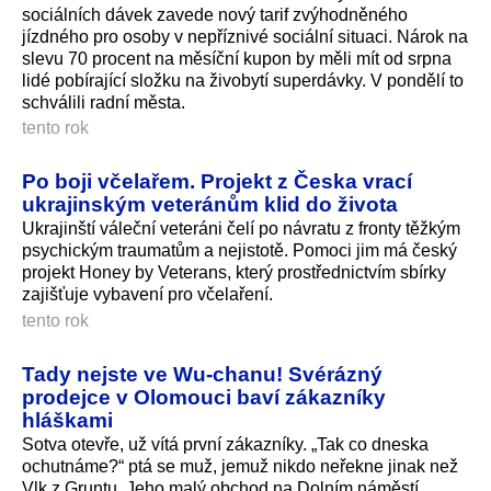
sociálních dávek zavede nový tarif zvýhodněného
jízdného pro osoby v nepříznivé sociální situaci. Nárok na
slevu 70 procent na měsíční kupon by měli mít od srpna
lidé pobírající složku na živobytí superdávky. V pondělí to
schválili radní města.
tento rok
Po boji včelařem. Projekt z Česka vrací
ukrajinským veteránům klid do života
Ukrajinští váleční veteráni čelí po návratu z fronty těžkým
psychickým traumatům a nejistotě. Pomoci jim má český
projekt Honey by Veterans, který prostřednictvím sbírky
zajišťuje vybavení pro včelaření.
tento rok
Tady nejste ve Wu-chanu! Svérázný
prodejce v Olomouci baví zákazníky
hláškami
Sotva otevře, už vítá první zákazníky. „Tak co dneska
ochutnáme?“ ptá se muž, jemuž nikdo neřekne jinak než
Vlk z Gruntu. Jeho malý obchod na Dolním náměstí