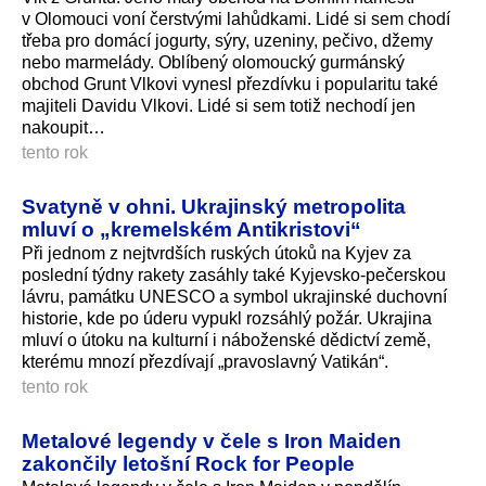
v Olomouci voní čerstvými lahůdkami. Lidé si sem chodí
třeba pro domácí jogurty, sýry, uzeniny, pečivo, džemy
nebo marmelády. Oblíbený olomoucký gurmánský
obchod Grunt Vlkovi vynesl přezdívku i popularitu také
majiteli Davidu Vlkovi. Lidé si sem totiž nechodí jen
nakoupit…
tento rok
Svatyně v ohni. Ukrajinský metropolita
mluví o „kremelském Antikristovi“
Při jednom z nejtvrdších ruských útoků na Kyjev za
poslední týdny rakety zasáhly také Kyjevsko-pečerskou
lávru, památku UNESCO a symbol ukrajinské duchovní
historie, kde po úderu vypukl rozsáhlý požár. Ukrajina
mluví o útoku na kulturní i náboženské dědictví země,
kterému mnozí přezdívají „pravoslavný Vatikán“.
tento rok
Metalové legendy v čele s Iron Maiden
zakončily letošní Rock for People