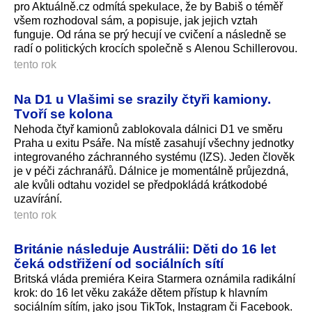
pro Aktuálně.cz odmítá spekulace, že by Babiš o téměř
všem rozhodoval sám, a popisuje, jak jejich vztah
funguje. Od rána se prý hecují ve cvičení a následně se
radí o politických krocích společně s Alenou Schillerovou.
tento rok
Na D1 u Vlašimi se srazily čtyři kamiony.
Tvoří se kolona
Nehoda čtyř kamionů zablokovala dálnici D1 ve směru
Praha u exitu Psáře. Na místě zasahují všechny jednotky
integrovaného záchranného systému (IZS). Jeden člověk
je v péči záchranářů. Dálnice je momentálně průjezdná,
ale kvůli odtahu vozidel se předpokládá krátkodobé
uzavírání.
tento rok
Británie následuje Austrálii: Děti do 16 let
čeká odstřižení od sociálních sítí
Britská vláda premiéra Keira Starmera oznámila radikální
krok: do 16 let věku zakáže dětem přístup k hlavním
sociálním sítím, jako jsou TikTok, Instagram či Facebook.