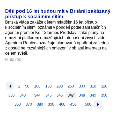
Děti pod 16 let budou mít v Británii zakázaný
přístup k sociálním sítím
Britská vláda zakáže dětem mladším 16 let přístup
k sociálním sítím, oznámil v pondělí podle zahraničních
agentur premiér Keir Starmer. Představil také plány na
omezení platforem umožňujících přenášení živých videí.
Agentura Reuters označuje plánovaná opatření za jedna
z dosud nejrozsáhlejších omezení v oblasti internetu na
celém světě.
tento rok
1
50
100
150
200
250
300
310
320
330
340
344
345
346
347
348
349
350
…
360
370
380
390
400
450
500
…