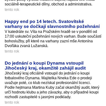
sociálně-terapeutické dílny, obchod a administrativa.
tento rok
Happy end po 14 letech. Svatovítské
varhany se dočkají slavnostního požehnání
V katedrále sv. Víta na Pražském hradě se v pondělí od
17:00 uskuteční požehnání nových varhan. Bude součástí
bohoslužby, při které na varhany zazní mše Antonína
Dvořáka zvaná Lužanská.
tento rok
Do jednání o koupi Dynama vstoupil
Jihočeský kraj, okamžitě zahájil audit
Jihočeský kraj oficiálně vstoupil do jednání o koupi
fotbalového Dynama. Majitelka Nneka Ede o prodeji
uvažuje poté, co klub nezískal profesionální licenci.
Podle hejtmana Martina Kuby začal okamžitý audit, který
určí hodnotu klubu a jeho závazky, aby o případné koupi
rozhodli zastupitelé s jasnými podklady.
tento rok