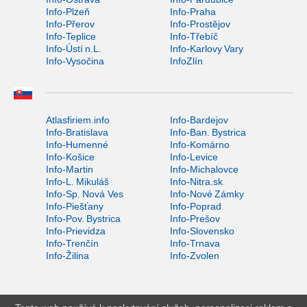
Info-Plzeň
Info-Praha
Info-Přerov
Info-Prostějov
Info-Teplice
Info-Třebíč
Info-Ústí n.L.
Info-Karlovy Vary
Info-Vysočina
InfoZlín
Atlasfiriem.info
Info-Bardejov
Info-Bratislava
Info-Ban. Bystrica
Info-Humenné
Info-Komárno
Info-Košice
Info-Levice
Info-Martin
Info-Michalovce
Info-L. Mikuláš
Info-Nitra.sk
Info-Sp. Nová Ves
Info-Nové Zámky
Info-Piešťany
Info-Poprad
Info-Pov. Bystrica
Info-Prešov
Info-Prievidza
Info-Slovensko
Info-Trenčín
Info-Trnava
Info-Žilina
Info-Zvolen