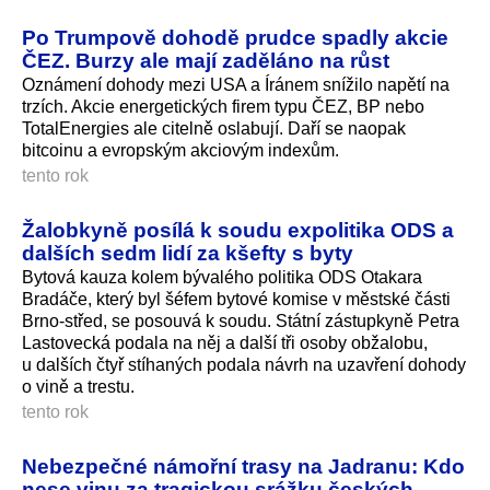
Po Trumpově dohodě prudce spadly akcie
ČEZ. Burzy ale mají zaděláno na růst
Oznámení dohody mezi USA a Íránem snížilo napětí na
trzích. Akcie energetických firem typu ČEZ, BP nebo
TotalEnergies ale citelně oslabují. Daří se naopak
bitcoinu a evropským akciovým indexům.
tento rok
Žalobkyně posílá k soudu expolitika ODS a
dalších sedm lidí za kšefty s byty
Bytová kauza kolem bývalého politika ODS Otakara
Bradáče, který byl šéfem bytové komise v městské části
Brno-střed, se posouvá k soudu. Státní zástupkyně Petra
Lastovecká podala na něj a další tři osoby obžalobu,
u dalších čtyř stíhaných podala návrh na uzavření dohody
o vině a trestu.
tento rok
Nebezpečné námořní trasy na Jadranu: Kdo
nese vinu za tragickou srážku českých