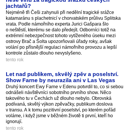
jachtařů?
Nejméně tři Češi zahynuli při nedělní tragické srážce
katamaránu s plachetnicí v chorvatském průlivu Splitska
vrata. Podle námořního experta Jurici Gašpara šlo
o neštěstí, kterému se dalo předejít. Odborníci totiž na
extrémní nebezpečnost tohoto vytíženého úseku mezi
ostrovy Brač a Šolta upozorňovali úřady roky, avšak
volání po přísnější regulaci námořního provozu a lepší
kontrole zůstalo dlouho nevyslyšeno.
tento rok
Let nad publikem, skvělý zpěv a poselství.
Show Farne by neurazila ani v Las Vegas
Druhý koncert Ewy Farne v Edenu potvrdil to, co si sebou
odnášeli návštěvníci sobotního prvního show. Něco
takového tu v Čechách už dlouho nebylo. Obrovská
podívaná, skvělý výkon zpěvačky, publikum doslova
v transu. A k tomu pozitivní poselství, po kterém pořád
voláme, i když jsme v běžném životě ti první, kteří ho
ignorují.
tento rok