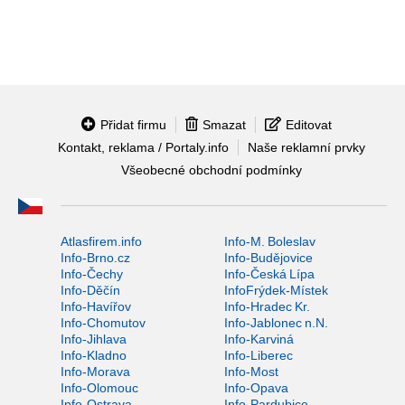
Přidat firmu
Smazat
Editovat
Kontakt, reklama / Portaly.info
Naše reklamní prvky
Všeobecné obchodní podmínky
Atlasfirem.info
Info-M. Boleslav
Info-Brno.cz
Info-Budějovice
Info-Čechy
Info-Česká Lípa
Info-Děčín
InfoFrýdek-Místek
Info-Havířov
Info-Hradec Kr.
Info-Chomutov
Info-Jablonec n.N.
Info-Jihlava
Info-Karviná
Info-Kladno
Info-Liberec
Info-Morava
Info-Most
Info-Olomouc
Info-Opava
Info-Ostrava
Info-Pardubice