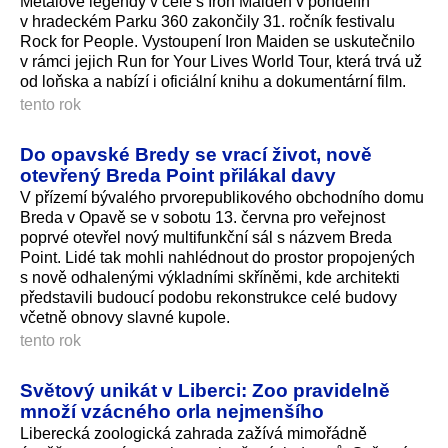
Metalové legendy v čele s Iron Maiden v pondělín
v hradeckém Parku 360 zakončily 31. ročník festivalu
Rock for People. Vystoupení Iron Maiden se uskutečnilo
v rámci jejich Run for Your Lives World Tour, která trvá už
od loňska a nabízí i oficiální knihu a dokumentární film.
tento rok
Do opavské Bredy se vrací život, nově
otevřený Breda Point přilákal davy
V přízemí bývalého prvorepublikového obchodního domu
Breda v Opavě se v sobotu 13. června pro veřejnost
poprvé otevřel nový multifunkční sál s názvem Breda
Point. Lidé tak mohli nahlédnout do prostor propojených
s nově odhalenými výkladními skříněmi, kde architekti
představili budoucí podobu rekonstrukce celé budovy
včetně obnovy slavné kupole.
tento rok
Světový unikát v Liberci: Zoo pravidelně
množí vzácného orla nejmenšího
Liberecká zoologická zahrada zažívá mimořádně