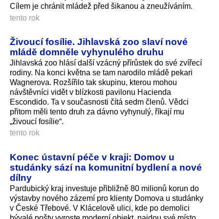
Cílem je chránit mládež před šikanou a zneužíváním.
tento rok
Živoucí fosílie. Jihlavská zoo slaví nové
mládě domněle vyhynulého druhu
Jihlavská zoo hlásí další vzácný přírůstek do své zvířecí
rodiny. Na konci května se tam narodilo mládě pekari
Wagnerova. Rozšířilo tak skupinu, kterou mohou
návštěvníci vidět v blízkosti pavilonu Hacienda
Escondido. Ta v současnosti čítá sedm členů. Vědci
přitom měli tento druh za dávno vyhynulý, říkají mu
„živoucí fosílie“.
tento rok
Konec ústavní péče v kraji: Domov u
studánky sází na komunitní bydlení a nové
dílny
Pardubický kraj investuje přibližně 80 milionů korun do
výstavby nového zázemí pro klienty Domova u studánky
v České Třebové. V Klácelově ulici, kde po demolici
bývalé pošty vyroste moderní objekt, najdou své místo